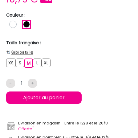
Couleur :
BLANC
NOIR
Taille française :
Guide des tailles
XS
S
L
XL
XS
S
M
L
XL
M
-
+
Ajouter au panier
Livraison en magasin
Entre le 12/8 et le 20/8
*
Offerte
Livraison en point relais
Entre le 11/8 et le 12/8