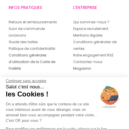
INFOS PRATIQUES
L'ENTREPRISE
Retours et remboursements
Qui sommes-nous ?
Suivi de commande
Espace recrutement
Livraisons
Mentions légales
Guide des tailles
Conditions générales de
Politique de confidentialité
ventes
Conditions générales
Notre engagement RSE
d’utilisation de la Carte de
Contactez-nous
Fidélité
Magasins
Continuer sans accepter
CONTACT
SUIVEZ-NOUS SUR LES
Salut c'est nous...
RÉSEAUX
les Cookies !
04 42 20 78 42
Du lundi au jeudi de 8h30 à 16h30 & le
On a attendu d'être sûrs que le contenu de ce site
vous intéresse avant de vous déranger, mais on
vendredi de 8h30 à 15h30
aimerait bien vous accompagner pendant votre visite...
C'est OK pour vous ?
Pour modifier vos préférences par la suite, cliquez sur le lien