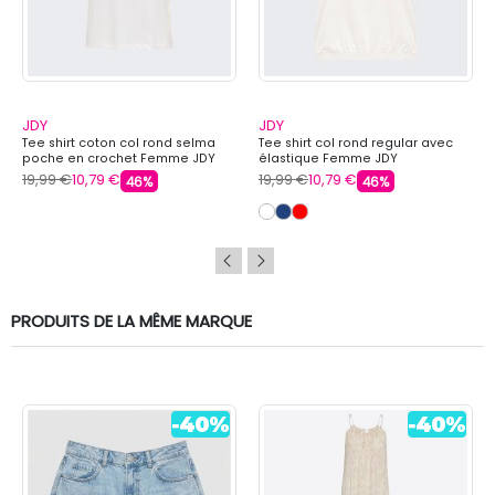
JDY
JDY
Tee shirt coton col rond selma
Tee shirt col rond regular avec
poche en crochet Femme JDY
élastique Femme JDY
19,99 €
10,79 €
19,99 €
10,79 €
46%
46%
PRODUITS DE LA MÊME MARQUE