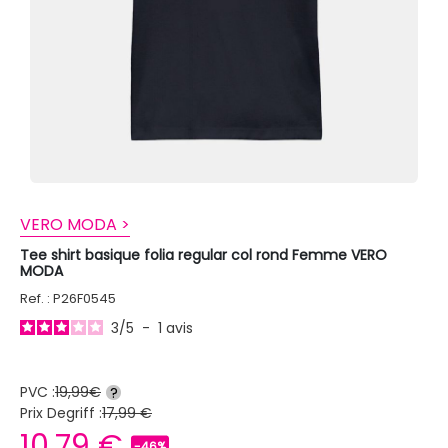
VERO MODA >
Tee shirt basique folia regular col rond Femme VERO
MODA
Ref. : P26F0545
3
/
5
-
1
avis
PVC :
19,99€
?
Prix Degriff :
17,99 €
10,79 €
-46%