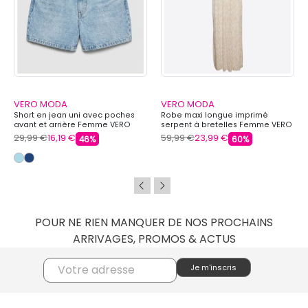
VERO MODA
VERO MODA
Short en jean uni avec poches
Robe maxi longue imprimé
avant et arrière Femme VERO
serpent à bretelles Femme VERO
MODA
MODA
29,99 €
16,19 €
59,99 €
23,99 €
46%
60%
POUR NE RIEN MANQUER DE NOS PROCHAINS
ARRIVAGES, PROMOS & ACTUS