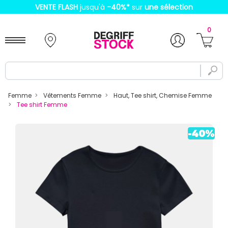
VENTE FLASH
jusqu'à
-40%
*
sur
une sélection
0
Femme
Vêtements Femme
Haut, Tee shirt, Chemise Femme
Tee shirt Femme