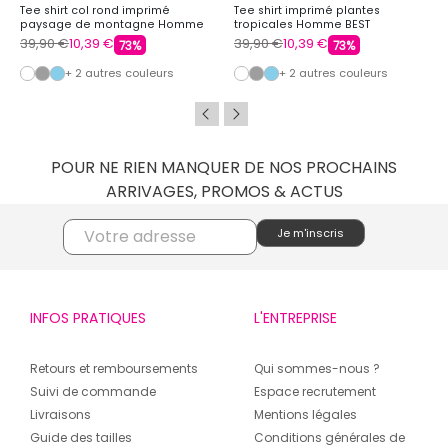
Tee shirt col rond imprimé
Tee shirt imprimé plantes
paysage de montagne Homme
tropicales Homme BEST
BEST MOUNTAIN
MOUNTAIN
39,90 €
10,39 €
39,90 €
10,39 €
73%
73%
+ 2 autres couleurs
+ 2 autres couleurs
POUR NE RIEN MANQUER DE NOS PROCHAINS
ARRIVAGES, PROMOS & ACTUS
INFOS PRATIQUES
L'ENTREPRISE
Retours et remboursements
Qui sommes-nous ?
Suivi de commande
Espace recrutement
Livraisons
Mentions légales
Guide des tailles
Conditions générales de