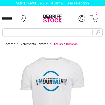
VENTE FLASH
jusqu'à
-40%
*
sur
une sélection
0
Homme
Vêtements Homme
Tee shirt Homme