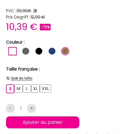
PVC :
39,90€
?
Prix Degriff :
12,99 €
10,39 €
-73%
Couleur :
BLANC
GRIS FONCE
NOIR
BLEU FONCE
KAKI
Taille française :
Guide des tailles
M
L
XL
XXL
S
M
L
XL
XXL
S
-
+
Ajouter au panier