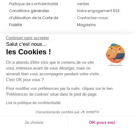
Politique de confidentialité
ventes
Conditions générales
Notre engagement RSE
d’utilisation de la Carte de
Contactez-nous
Fidélité
Magasins
Continuer sans accepter
CONTACT
SUIVEZ-NOUS SUR LES
Salut c'est nous...
RÉSEAUX
les Cookies !
04 42 20 78 42
Du lundi au jeudi de 8h30 à 16h30 & le
On a attendu d'être sûrs que le contenu de ce site
vous intéresse avant de vous déranger, mais on
vendredi de 8h30 à 15h30
aimerait bien vous accompagner pendant votre visite...
C'est OK pour vous ?
Pour modifier vos préférences par la suite, cliquez sur le lien
'Préférences de cookies' situé dans le pied de page.
Lire la politique de confidentialité
Consentements certifiés par
Je choisis
OK pour moi
Axeptio consent
Plateforme de Gestion du Consentement : Personnalisez vos O