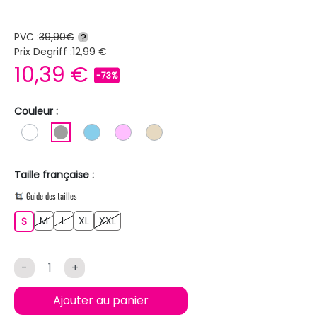
PVC :
39,90€
?
Prix Degriff :
12,99 €
10,39 €
-73%
Couleur :
BLANC
GRIS
BLEU CIEL
ROSE CLAIR
BEIGE
Taille française :
Guide des tailles
M
L
XL
XXL
S
M
L
XL
XXL
S
-
+
Ajouter au panier