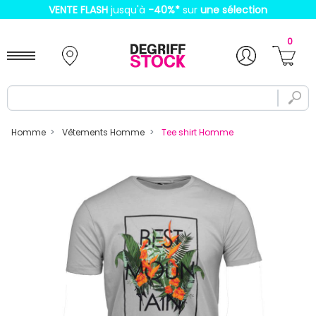
VENTE FLASH
jusqu'à
-40%
*
sur
une sélection
0
Homme
Vêtements Homme
Tee shirt Homme