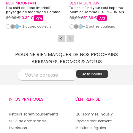
BEST MOUNTAIN
BEST MOUNTAIN
Tee shirt col rond imprimé
Tee shirt Find your soul imprimé
paysage de montagne Homme
palmier Homme BEST MOUNTAIN
BEST MOUNTAIN
39,90 €
10,39 €
39,90 €
10,39 €
73%
73%
+ 2 autres couleurs
+ 2 autres couleurs
POUR NE RIEN MANQUER DE NOS PROCHAINS
ARRIVAGES, PROMOS & ACTUS
INFOS PRATIQUES
L'ENTREPRISE
Retours et remboursements
Qui sommes-nous ?
Suivi de commande
Espace recrutement
Livraisons
Mentions légales