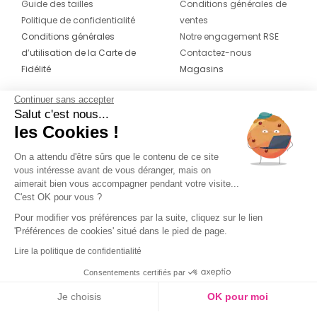
Guide des tailles
Conditions générales de
Politique de confidentialité
ventes
Conditions générales
Notre engagement RSE
d’utilisation de la Carte de
Contactez-nous
Fidélité
Magasins
Continuer sans accepter
CONTACT
SUIVEZ-NOUS SUR LES
Salut c'est nous...
RÉSEAUX
les Cookies !
04 42 20 78 42
Du lundi au jeudi de 8h30 à 16h30 & le
On a attendu d'être sûrs que le contenu de ce site
vous intéresse avant de vous déranger, mais on
vendredi de 8h30 à 15h30
aimerait bien vous accompagner pendant votre visite...
C'est OK pour vous ?
Pour modifier vos préférences par la suite, cliquez sur le lien
'Préférences de cookies' situé dans le pied de page.
Lire la politique de confidentialité
Consentements certifiés par
Je choisis
OK pour moi