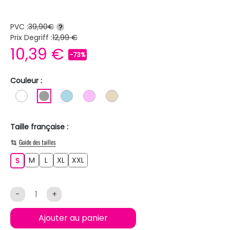
PVC :
39,90€
?
Prix Degriff :
12,99 €
10,39 €
-73%
Couleur :
BLANC
GRIS
BLEU CLAIR
ROSE CLAIR
BEIGE
Taille française :
Guide des tailles
M
L
XL
XXL
S
M
L
XL
XXL
S
-
+
Ajouter au panier