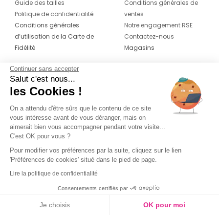
Guide des tailles
Conditions générales de
Politique de confidentialité
ventes
Conditions générales
Notre engagement RSE
d’utilisation de la Carte de
Contactez-nous
Fidélité
Magasins
Continuer sans accepter
CONTACT
SUIVEZ-NOUS SUR LES
Salut c'est nous...
RÉSEAUX
les Cookies !
04 42 20 78 42
Du lundi au jeudi de 8h30 à 16h30 & le
On a attendu d'être sûrs que le contenu de ce site
vous intéresse avant de vous déranger, mais on
vendredi de 8h30 à 15h30
aimerait bien vous accompagner pendant votre visite...
C'est OK pour vous ?
Pour modifier vos préférences par la suite, cliquez sur le lien
'Préférences de cookies' situé dans le pied de page.
Lire la politique de confidentialité
Consentements certifiés par
Je choisis
OK pour moi