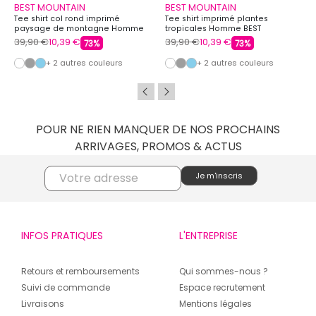
BEST MOUNTAIN
BEST MOUNTAIN
Tee shirt col rond imprimé
Tee shirt imprimé plantes
paysage de montagne Homme
tropicales Homme BEST
BEST MOUNTAIN
MOUNTAIN
39,90 €
10,39 €
39,90 €
10,39 €
73%
73%
+ 2 autres couleurs
+ 2 autres couleurs
POUR NE RIEN MANQUER DE NOS PROCHAINS
ARRIVAGES, PROMOS & ACTUS
INFOS PRATIQUES
L'ENTREPRISE
Retours et remboursements
Qui sommes-nous ?
Suivi de commande
Espace recrutement
Livraisons
Mentions légales