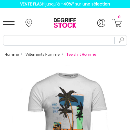
VENTE FLASH
jusqu'à
-40%
*
sur
une sélection
0
Homme
Vêtements Homme
Tee shirt Homme