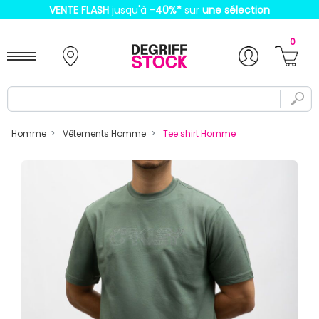
VENTE FLASH
jusqu'à
-40%
*
sur
une sélection
0
Homme
Vêtements Homme
Tee shirt Homme