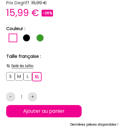
Prix Degriff :
19,99 €
15,99 €
-36%
Couleur :
BLANC
NOIR
VERT
Taille française :
Guide des tailles
S
M
L
S
M
L
XL
XL
-
+
Ajouter au panier
Dernières pièces disponibles !