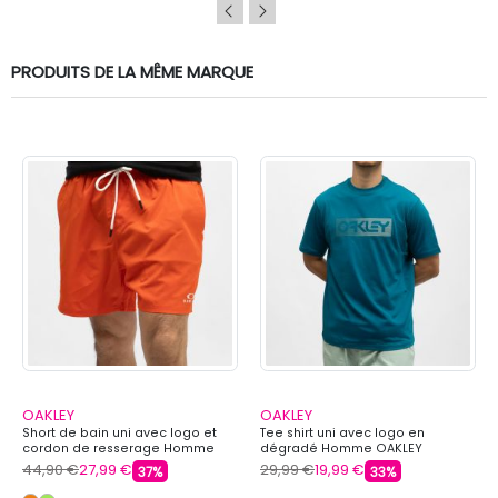
PRODUITS DE LA MÊME MARQUE
OAKLEY
OAKLEY
Short de bain uni avec logo et
Tee shirt uni avec logo en
cordon de resserage Homme
dégradé Homme OAKLEY
OAKLEY
44,90 €
27,99 €
29,99 €
19,99 €
37%
33%