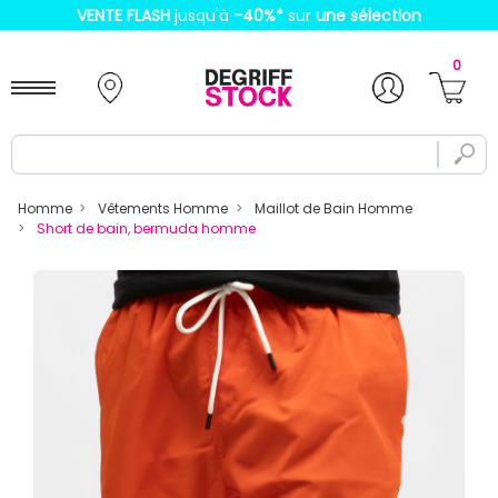
VENTE FLASH
jusqu'à
-40%
*
sur
une sélection
0
Homme
Vêtements Homme
Maillot de Bain Homme
Short de bain, bermuda homme