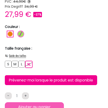
PVC :
44,90€
?
Prix Degriff :
34,99 €
27,99 €
-37%
Couleur :
ORANGE
VERT CLAIR
Taille française :
Guide des tailles
S
M
L
S
M
L
XL
XL
Prévenez-moi lorsque le produit est disponible
-
+
Ajouter au panier