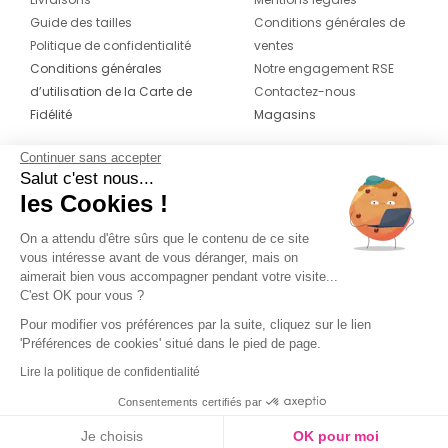
Guide des tailles
Conditions générales de
Politique de confidentialité
ventes
Conditions générales
Notre engagement RSE
d’utilisation de la Carte de
Contactez-nous
Fidélité
Magasins
Continuer sans accepter
CONTACT
SUIVEZ-NOUS SUR LES
Salut c'est nous...
RÉSEAUX
les Cookies !
04 42 20 78 42
Du lundi au jeudi de 8h30 à 16h30 & le
On a attendu d'être sûrs que le contenu de ce site
vous intéresse avant de vous déranger, mais on
vendredi de 8h30 à 15h30
aimerait bien vous accompagner pendant votre visite...
C'est OK pour vous ?
Pour modifier vos préférences par la suite, cliquez sur le lien
'Préférences de cookies' situé dans le pied de page.
Lire la politique de confidentialité
Consentements certifiés par
Je choisis
OK pour moi