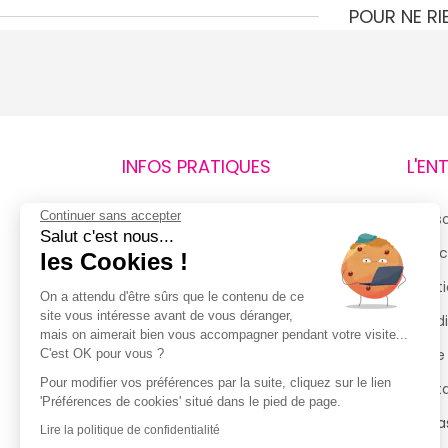
POUR NE R
INFOS PRATIQUES
L'EN
Continuer sans accepter
Retours et remboursements
Qui 
Salut c'est nous...
Suivi de commande
Espac
les Cookies !
Livraisons
Menti
On a attendu d'être sûrs que le contenu de ce
site vous intéresse avant de vous déranger,
Guide des tailles
Condi
mais on aimerait bien vous accompagner pendant votre visite...
Politique de confidentialité
Notre
C'est OK pour vous ?
Pour modifier vos préférences par la suite, cliquez sur le lien
Conditions générales d’utilisation
Cont
'Préférences de cookies' situé dans le pied de page.
de la Carte de Fidélité
Magas
Lire la politique de confidentialité