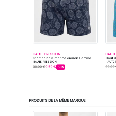
HAUTE PRESSION
HAUTE
ogo relief Homme
Short de bain imprimé ananas Homme
Short 
HAUTE PRESSION
HAUTE 
30,00 €
9,59 €
30,00
68%
s
PRODUITS DE LA MÊME MARQUE