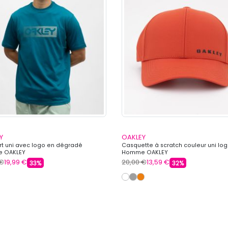
Y
OAKLEY
irt uni avec logo en dégradé
Casquette à scratch couleur uni logo
 OAKLEY
Homme OAKLEY
 €
19,99 €
20,00 €
13,59 €
33%
32%