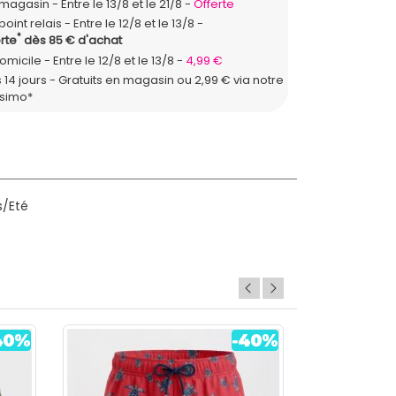
*
n magasin
Entre le 13/8 et le 21/8
Offerte
point relais
Entre le 12/8 et le 13/8
*
rte
dès 85 € d'achat
domicile
Entre le 12/8 et le 13/8
4,99 €
 14 jours - Gratuits en magasin ou 2,99 € via notre
ssimo*
s/Eté