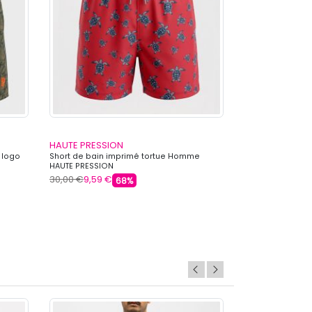
HAUTE PRESSION
HAUTE PRESSI
 logo
Short de bain imprimé tortue Homme
Boxer de bain é
HAUTE PRESSION
HAUTE PRESSION
30,00 €
9,59 €
24,99 €
5,99 €
68%