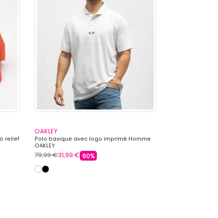
OAKLEY
OAKLEY
 relief
Polo basique avec logo imprimé Homme
Casquette colla
OAKLEY
brodé Mixte OAK
79,99 €
31,99 €
30,00 €
15,99 €
60%