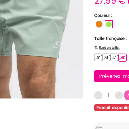
27,99 €
Couleur :
ORANGE
VERT C
Taille française :
Guide des tailles
S
M
L
S
M
L
XL
XL
Prévenez-moi 
-
+
Produit disponib