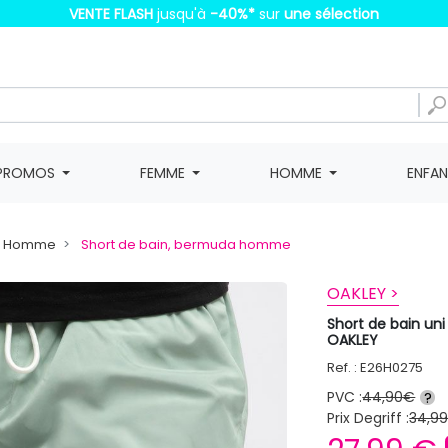
VENTE FLASH
jusqu'à
-40%
*
sur
une sélection
PROMOS
FEMME
HOMME
ENFA
in Homme
Short de bain, bermuda homme
OAKLEY >
Short de bain un
OAKLEY
Ref. : E26H0275
PVC :
44,90€
?
Prix Degriff :
34,9