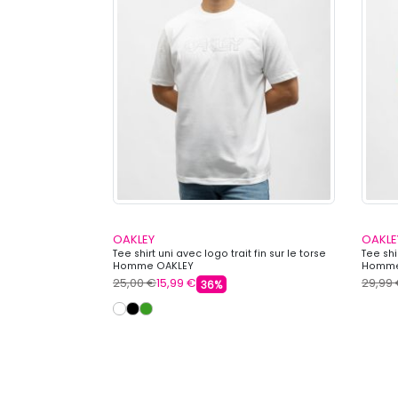
OAKLEY
OAKLE
collab New Era
Tee shirt uni avec logo trait fin sur le torse
Tee sh
Homme OAKLEY
Homme
25,00 €
15,99 €
29,99
36%