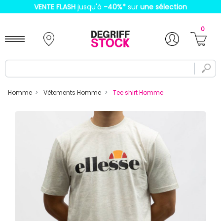
VENTE FLASH
jusqu'à
-40%
*
sur
une sélection
0
Homme
Vêtements Homme
Tee shirt Homme