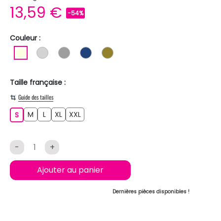
13,59 €
-54%
Couleur :
BLANC ECRU
GRIS CLAIR
GRIS
BLEU FONCE
KAKI
Taille française :
Guide des tailles
M
L
XL
XXL
S
M
L
XL
XXL
S
-
+
Ajouter au panier
Dernières pièces disponibles !