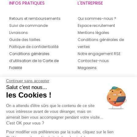
INFOS PRATIQUES
L'ENTREPRISE
Retours et remboursements
Qui sommes-nous ?
Suivi de commande
Espace recrutement
Livraisons
Mentions légales
Guide des tailles
Conditions générales de
Politique de confidentialité
ventes
Conditions générales
Notre engagement RSE
d’utilisation de la Carte de
Contactez-nous
Fidélité
Magasins
Continuer sans accepter
CONTACT
SUIVEZ-NOUS SUR LES
Salut c'est nous...
RÉSEAUX
les Cookies !
04 42 20 78 42
Du lundi au jeudi de 8h30 à 16h30 & le
On a attendu d'être sûrs que le contenu de ce site
vous intéresse avant de vous déranger, mais on
vendredi de 8h30 à 15h30
aimerait bien vous accompagner pendant votre visite...
C'est OK pour vous ?
Pour modifier vos préférences par la suite, cliquez sur le lien