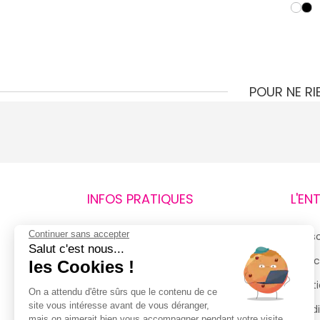
POUR NE R
INFOS PRATIQUES
L'EN
Continuer sans accepter
Retours et remboursements
Qui 
Salut c'est nous...
Suivi de commande
Espac
les Cookies !
Livraisons
Menti
On a attendu d'être sûrs que le contenu de ce
site vous intéresse avant de vous déranger,
Guide des tailles
Condi
mais on aimerait bien vous accompagner pendant votre visite...