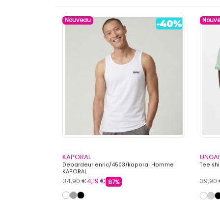
Nouveau
Nouv
KAPORAL
UNGA
Homme LEVI'S
Debardeur enric/4503/kaporal Homme
Tee sh
KAPORAL
34,90 €
4,19 €
39,90
87%