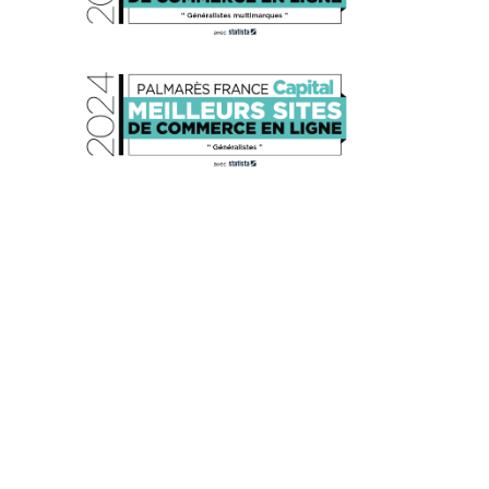
s réglementations. Personnalisez vos préférences pour contrôler