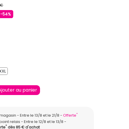
 €
-54%
E
IGE
XXL
XXL
Ajouter au panier
*
n magasin
Entre le 13/8 et le 21/8
Offerte
point relais
Entre le 12/8 et le 13/8
*
rte
dès 85 € d'achat