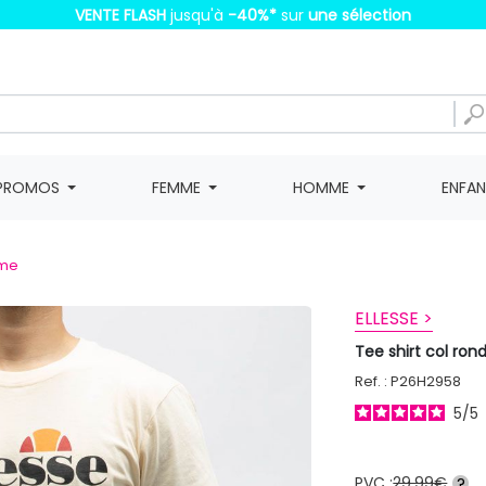
VENTE FLASH
jusqu'à
-40%
*
sur
une sélection
PROMOS
FEMME
HOMME
ENFA
mme
ELLESSE >
Tee shirt col ro
Ref. : P26H2958
5
/
5
PVC :
29,99€
?