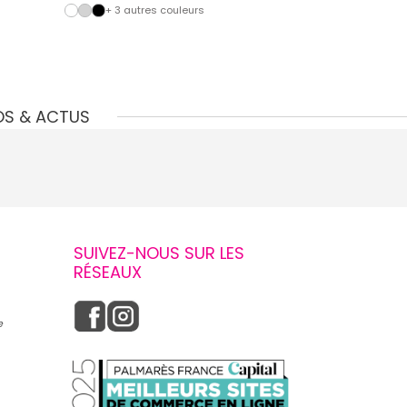
+ 3 autres couleurs
+ 2 autre
OS & ACTUS
SUIVEZ-NOUS SUR LES
RÉSEAUX
e