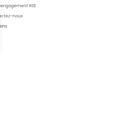
 engagement RSE
actez-nous
ins
s Options
ètres de confidentialité, en garantissant la conformité avec le