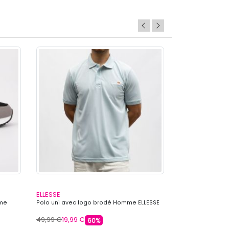
ELLESSE
ELLESSE
mme
Polo uni avec logo brodé Homme ELLESSE
Polo avec liser
ELLESSE
49,99 €
19,99 €
49,99 €
19,99 €
60%