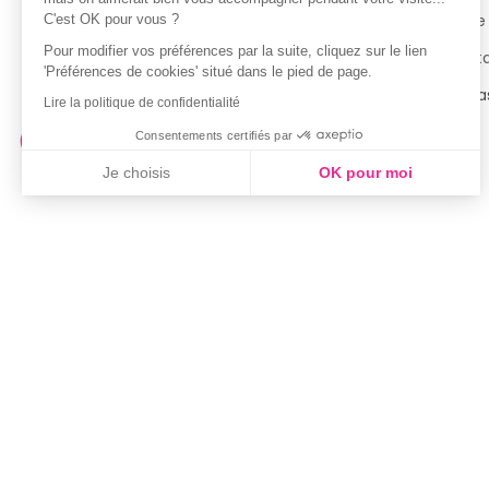
Politique de confidentialité
Notre
C'est OK pour vous ?
Pour modifier vos préférences par la suite, cliquez sur le lien
Conditions générales d’utilisation
Cont
'Préférences de cookies' situé dans le pied de page.
de la Carte de Fidélité
Magas
Lire la politique de confidentialité
Consentements certifiés par
Je choisis
OK pour moi
Axeptio consent
Plateforme de Gestion du Consentement : Personnalisez vo
Notre plateforme vous permet d'adapter et de gérer vos param