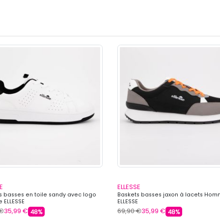
E
ELLESSE
s basses en toile sandy avec logo
Baskets basses jaxon à lacets Ho
 ELLESSE
ELLESSE
 €
35,99 €
69,90 €
35,99 €
48%
48%