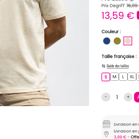
Prix Degriff :
16,99
13,59 €
Couleur :
BLEU FONC
KAKI
BE
Taille française :
Guide des tailles
M
L
XL
S
M
L
XL
S
-
+
Livraison e
Livraison en 
3,99 €
Offe