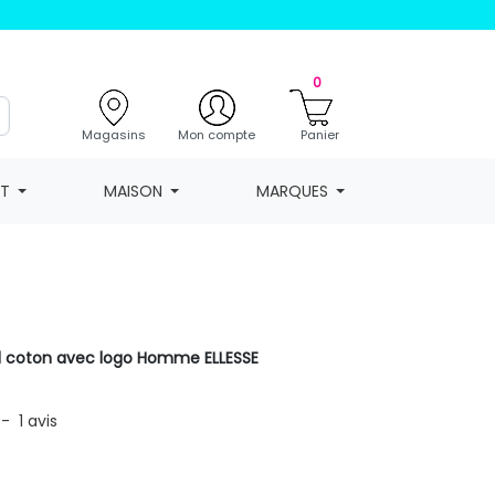
0
Magasins
Mon compte
Panier
NT
MAISON
MARQUES
nd coton avec logo Homme ELLESSE
-
1
avis