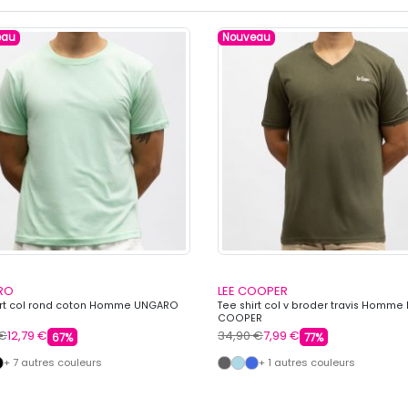
eau
Nouveau
RO
LEE COOPER
irt col rond coton Homme UNGARO
Tee shirt col v broder travis Homme 
COOPER
 €
12,79 €
34,90 €
7,99 €
67%
77%
+ 7 autres couleurs
+ 1 autres couleurs