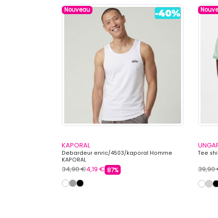
Nouveau
Nouv
KAPORAL
UNGA
Homme LEVI'S
Debardeur enric/4503/kaporal Homme
Tee sh
KAPORAL
34,90 €
4,19 €
39,90
87%