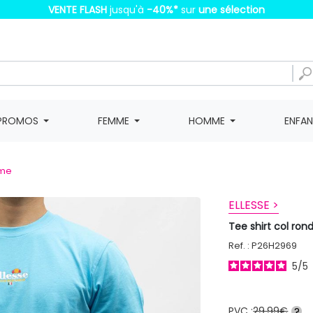
VENTE FLASH
jusqu'à
-40%
*
sur
une sélection
PROMOS
FEMME
HOMME
ENFA
mme
ELLESSE >
Tee shirt col ro
Ref. : P26H2969
5
/
5
PVC :
29,99€
?