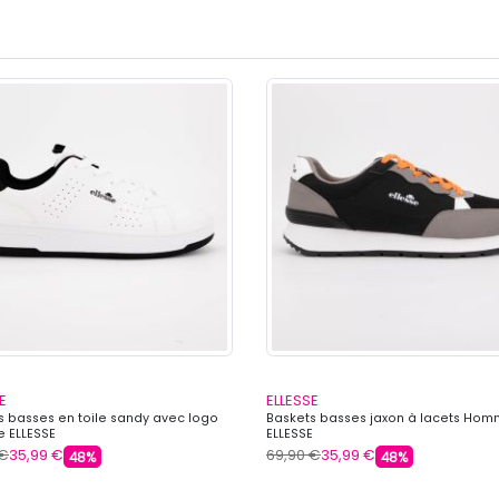
E
ELLESSE
s basses en toile sandy avec logo
Baskets basses jaxon à lacets Ho
 ELLESSE
ELLESSE
 €
35,99 €
69,90 €
35,99 €
48%
48%