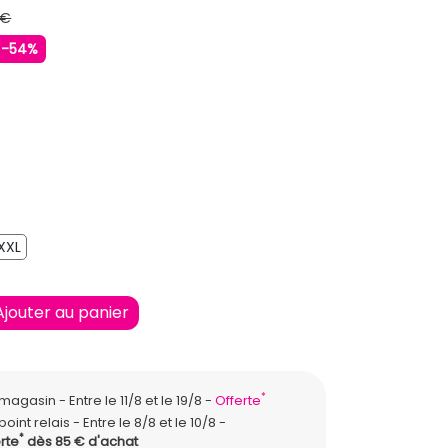
 €
-54%
EU FONCE
XXL
XXL
Ajouter au panier
*
n magasin
Entre le 11/8 et le 19/8
Offerte
point relais
Entre le 8/8 et le 10/8
*
rte
dès 85 € d'achat