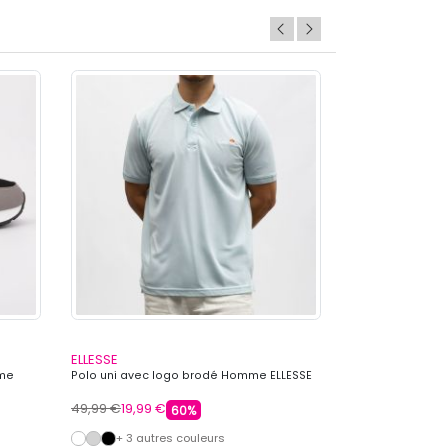
ELLESSE
ELLESSE
mme
Polo uni avec logo brodé Homme ELLESSE
Polo avec liser
ELLESSE
49,99 €
19,99 €
49,99 €
19,99 €
60%
+ 3 autres couleurs
+ 2 autre