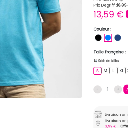
Prix Degriff :
16,99
13,59 €
Couleur :
NOIR
BLEU
BL
Taille française :
Guide des tailles
M
L
XL
S
M
L
XL
S
-
+
Livraison e
Livraison en 
3,99 €
Offe