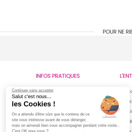
POUR NE R
INFOS PRATIQUES
L'EN
Continuer sans accepter
Retours et remboursements
Qui 
Salut c'est nous...
Suivi de commande
Espac
les Cookies !
Livraisons
Menti
On a attendu d'être sûrs que le contenu de ce
site vous intéresse avant de vous déranger,
Guide des tailles
Condi
mais on aimerait bien vous accompagner pendant votre visite...
Politique de confidentialité
Notre
C'est OK pour vous ?