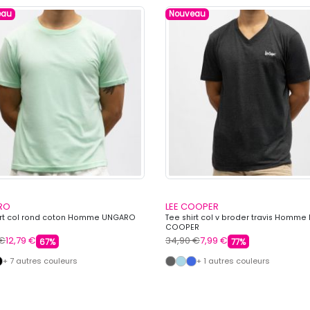
eau
Nouveau
RO
LEE COOPER
irt col rond coton Homme UNGARO
Tee shirt col v broder travis Homme 
COOPER
 €
12,79 €
34,90 €
7,99 €
67%
77%
+ 7 autres couleurs
+ 1 autres couleurs