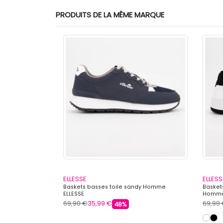
PRODUITS DE LA MÊME MARQUE
ELLESSE
ELLESS
me ELLESSE
Baskets basses toile sandy Homme
Basket
ELLESSE
Homme
69,90 €
35,99 €
69,90
48%