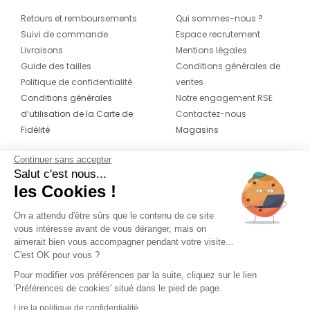
Retours et remboursements
Qui sommes-nous ?
Suivi de commande
Espace recrutement
Livraisons
Mentions légales
Guide des tailles
Conditions générales de
Politique de confidentialité
ventes
Conditions générales
Notre engagement RSE
d’utilisation de la Carte de
Contactez-nous
Fidélité
Magasins
Continuer sans accepter
CONTACT
SUIVEZ-NOUS SUR LES
Salut c'est nous...
RÉSEAUX
les Cookies !
04 42 20 78 42
Du lundi au jeudi de 8h30 à 16h30 & le
On a attendu d'être sûrs que le contenu de ce site
vous intéresse avant de vous déranger, mais on
vendredi de 8h30 à 15h30
aimerait bien vous accompagner pendant votre visite...
C'est OK pour vous ?
Pour modifier vos préférences par la suite, cliquez sur le lien
'Préférences de cookies' situé dans le pied de page.
Lire la politique de confidentialité