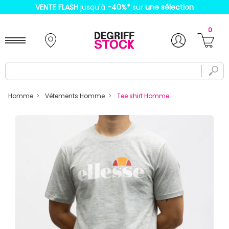
VENTE FLASH
jusqu'à
-40%
*
sur
une sélection
0
Homme
Vêtements Homme
Tee shirt Homme