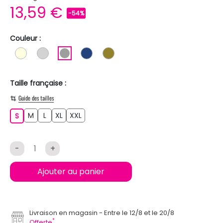
13,59 €
-54%
Couleur :
BLANC ECRU
GRIS CLAIR
GRIS
BLEU FONCE
KAKI
Taille française :
Guide des tailles
M
L
XL
XXL
S
M
L
XL
XXL
S
-
+
Ajouter au panier
Livraison en magasin
Entre le 12/8 et le 20/8
*
Offerte