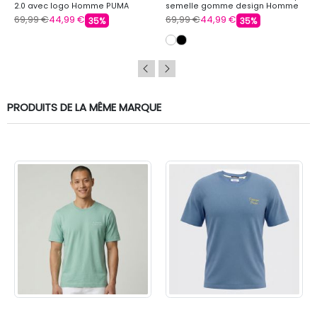
2.0 avec logo Homme PUMA
semelle gomme design Homme
PUMA
69,99 €
44,99 €
69,99 €
44,99 €
35%
35%
PRODUITS DE LA MÊME MARQUE