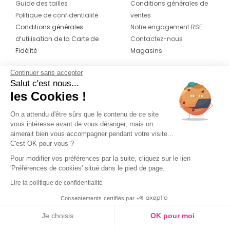
Guide des tailles
Conditions générales de
Politique de confidentialité
ventes
Conditions générales
Notre engagement RSE
d’utilisation de la Carte de
Contactez-nous
Fidélité
Magasins
Continuer sans accepter
CONTACT
SUIVEZ-NOUS SUR LES
Salut c'est nous...
RÉSEAUX
les Cookies !
04 42 20 78 42
Du lundi au jeudi de 8h30 à 16h30 & le
On a attendu d'être sûrs que le contenu de ce site
vous intéresse avant de vous déranger, mais on
vendredi de 8h30 à 15h30
aimerait bien vous accompagner pendant votre visite...
C'est OK pour vous ?
Pour modifier vos préférences par la suite, cliquez sur le lien
'Préférences de cookies' situé dans le pied de page.
Lire la politique de confidentialité
Consentements certifiés par
Je choisis
OK pour moi