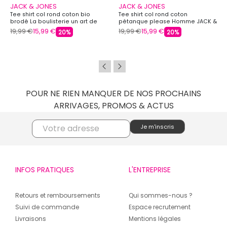
JACK & JONES
JACK & JONES
Tee shirt col rond coton bio
Tee shirt col rond coton
brodé La boulisterie un art de
pétanque please Homme JACK &
vivre Homme JACK & JONES
JONES
19,99 €
15,99 €
19,99 €
15,99 €
20%
20%
POUR NE RIEN MANQUER DE NOS PROCHAINS
ARRIVAGES, PROMOS & ACTUS
INFOS PRATIQUES
L'ENTREPRISE
Retours et remboursements
Qui sommes-nous ?
Suivi de commande
Espace recrutement
Livraisons
Mentions légales