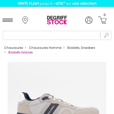
VENTE FLASH
jusqu'à
-40%
*
sur
une sélection
0
Chaussures
Chaussures Homme
Baskets, Sneakers
Baskets basses