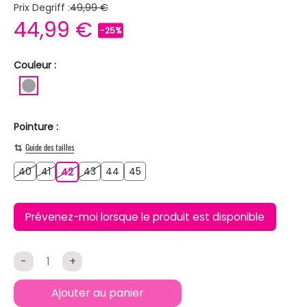
Prix Degriff :
49,99 €
44,99 €
-25%
Couleur :
GRIS
Pointure :
Guide des tailles
40
41
43
44
45
40
41
42
43
44
45
42
Prévenez-moi lorsque le produit est disponible
-
+
Ajouter au panier