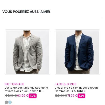
VOUS POURRIEZ AUSSI AIMER
BILL TORNADE
JACK & JONES
Veste de costume ajustée col à
Blazer croisé slim fit col à revers
revers classique Homme BILL
Homme JACK & JONES
TORNADE
169,00 €
63,99 €
129,99 €
71,99 €
62%
44%