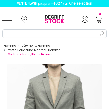
VENTE FLASH
jusqu'à
-40%
*
sur
une sélection
0
Homme
Vêtements Homme
Veste, Doudoune, Manteau Homme
Veste costume, Blazer Homme