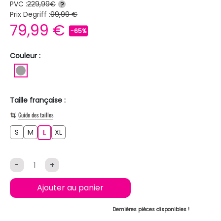
PVC :
229,99€
?
Prix Degriff :
99,99 €
79,99 €
-65%
Couleur :
GRIS
Taille française :
Guide des tailles
S
M
XL
S
M
L
XL
L
-
+
Ajouter au panier
Dernières pièces disponibles !