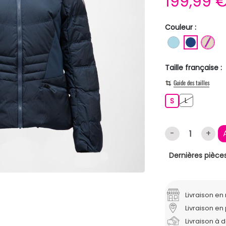
199,99 
Couleur :
BLEU CLAIR
BLEU F
BE
Taille française :
Guide des tailles
L
S
L
S
-
+
Dernières pièces
Livraison e
Livraison en 
Livraison à 