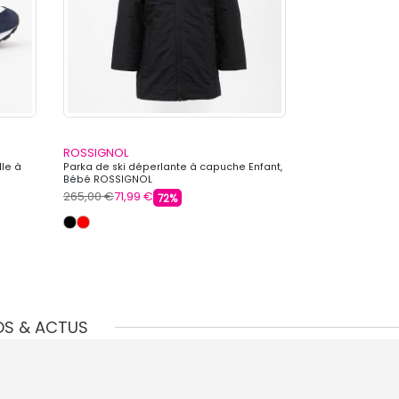
ROSSIGNOL
ROSSIGNOL
lle à
Parka de ski déperlante à capuche Enfant,
Blouson de dépe
Bébé ROSSIGNOL
Homme ROSSIG
265,00 €
71,99 €
399,00 €
199,99
72%
OS & ACTUS