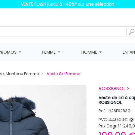
VENTE FLASH
jusqu'à
-40%
*
sur
une sélection
PROMOS
FEMME
HOMME
ENFA
ne, Manteau Femme
Veste Ski Femme
ROSSIGNOL >
Veste de ski à c
ROSSIGNOL
Ref. : H26F0283G
PVC :
440,00€
?
Prix Degriff :
249,