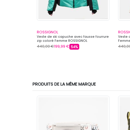
ROSSIGNOL
ROSSI
sort grandes
Veste de ski capuche avec fausse fourrure
Veste 
me ROSSIGNOL
zip coloré Femme ROSSIGNOL
Femme
440,00 €
199,99 €
440,0
54%
PRODUITS DE LA MÊME MARQUE