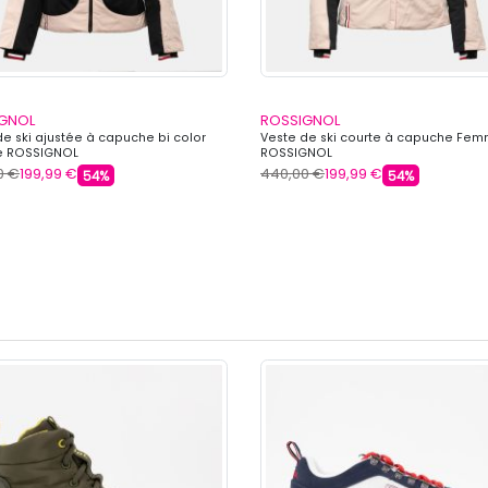
GNOL
ROSSIGNOL
de ski ajustée à capuche bi color
Veste de ski courte à capuche Fe
 ROSSIGNOL
ROSSIGNOL
0 €
199,99 €
440,00 €
199,99 €
54%
54%