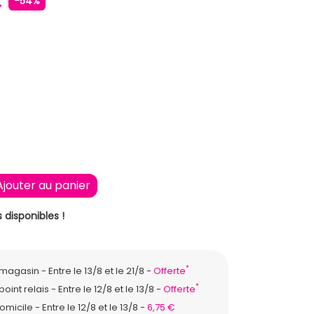
€
-54%
ONCE
IGE
Ajouter au panier
 disponibles !
*
n magasin
Entre le 13/8 et le 21/8
Offerte
*
point relais
Entre le 12/8 et le 13/8
Offerte
domicile
Entre le 12/8 et le 13/8
6,75 €