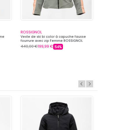
ROSSIGNOL
ROSSIGNOL
mme
Veste de ski bi color à capuche fausse
Veste de ski im
fourrure avec zip Femme ROSSIGNOL
fausse fourrur
440,00 €
199,99 €
299,99 €
159,99
54%