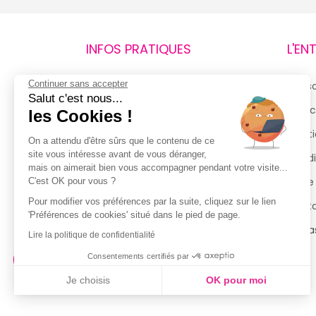
INFOS PRATIQUES
L'EN
Continuer sans accepter
Retours et remboursements
Qui 
Salut c'est nous...
Suivi de commande
Espac
les Cookies !
Livraisons
Menti
On a attendu d'être sûrs que le contenu de ce
site vous intéresse avant de vous déranger,
Guide des tailles
Condi
mais on aimerait bien vous accompagner pendant votre visite...
Politique de confidentialité
Notre
C'est OK pour vous ?
Pour modifier vos préférences par la suite, cliquez sur le lien
Conditions générales d’utilisation
Cont
'Préférences de cookies' situé dans le pied de page.
de la Carte de Fidélité
Magas
Lire la politique de confidentialité
Consentements certifiés par
Je choisis
OK pour moi
Axeptio consent
Plateforme de Gestion du Consentement : Personnalisez vo