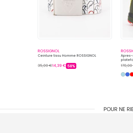
ROSSIGNOL
ROSSI
 à capuche avec
Ceinture tissu Homme ROSSIGNOL
Apres-s
platef
35,00 €
14,39 €
170,00
58%
POUR NE R