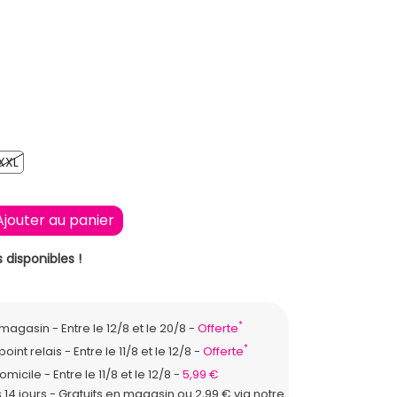
E
E
KI
XXL
XXL
Ajouter au panier
 disponibles !
*
n magasin
Entre le 12/8 et le 20/8
Offerte
*
point relais
Entre le 11/8 et le 12/8
Offerte
domicile
Entre le 11/8 et le 12/8
5,99 €
 14 jours - Gratuits en magasin ou 2,99 € via notre