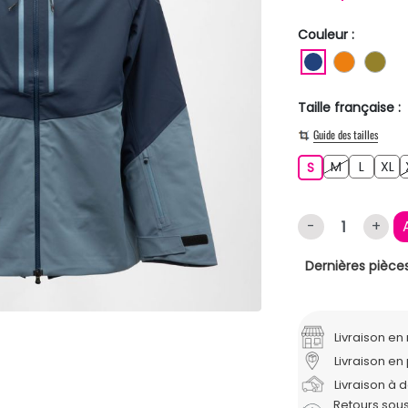
Couleur :
BLEU FONC
ORANG
KA
Taille française :
Guide des tailles
M
L
XL
S
M
L
XL
S
-
+
Dernières pièces
Livraison e
Livraison en 
Livraison à 
Retours sous