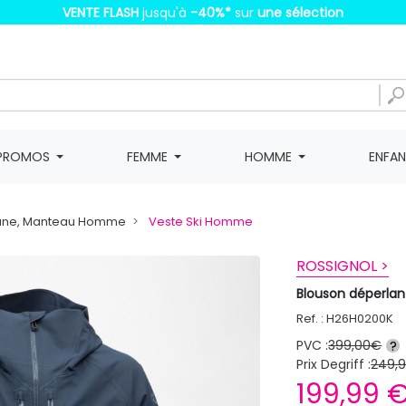
VENTE FLASH
jusqu'à
-40%
*
sur
une sélection
PROMOS
FEMME
HOMME
ENFA
une, Manteau Homme
Veste Ski Homme
ROSSIGNOL >
Blouson déperl
Ref. : H26H0200K
PVC :
399,00€
?
Prix Degriff :
249,
199,99 