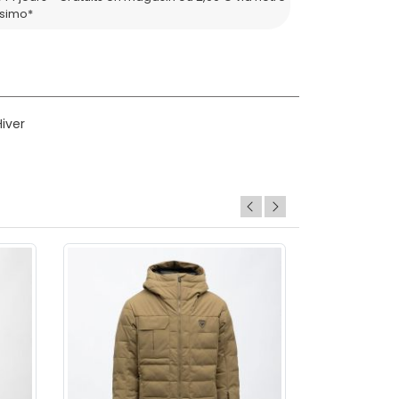
ssimo*
iver