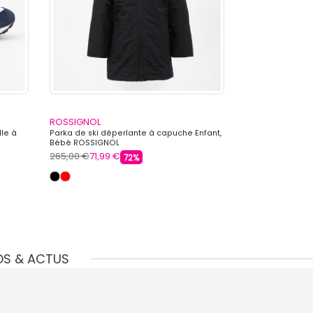
ROSSIGNOL
ROSSIGNOL
lle à
Parka de ski déperlante à capuche Enfant,
Blouson de dépe
Bébé ROSSIGNOL
Homme ROSSIG
265,00 €
71,99 €
399,00 €
199,99
72%
OS & ACTUS