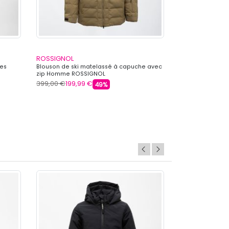
ROSSIGNOL
ROSSIGNOL
des
Blouson de ski matelassé à capuche avec
Blouson de ski 
zip Homme ROSSIGNOL
Homme ROSSIG
399,00 €
199,99 €
399,00 €
199,99
49%