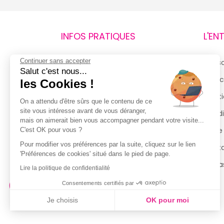
INFOS PRATIQUES
L'EN
Continuer sans accepter
Retours et remboursements
Qui 
Salut c'est nous...
Suivi de commande
Espac
les Cookies !
Livraisons
Menti
On a attendu d'être sûrs que le contenu de ce
site vous intéresse avant de vous déranger,
Guide des tailles
Condi
mais on aimerait bien vous accompagner pendant votre visite...
Politique de confidentialité
Notre
C'est OK pour vous ?
Pour modifier vos préférences par la suite, cliquez sur le lien
Conditions générales d’utilisation
Cont
'Préférences de cookies' situé dans le pied de page.
de la Carte de Fidélité
Magas
Lire la politique de confidentialité
Consentements certifiés par
Je choisis
OK pour moi
Axeptio consent
Plateforme de Gestion du Consentement : Personnalisez vo