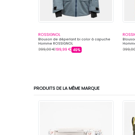
ROSSIGNOL
ROSSI
 avec bandes
Blouson de déperlant bi color à capuche
Blouso
ROSSIGNOL
Homme ROSSIGNOL
Homme
399,00 €
199,99 €
399,0
49%
PRODUITS DE LA MÊME MARQUE