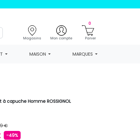
0
Magasins
Mon compte
Panier
NT
MAISON
MARQUES
ant à capuche Homme ROSSIGNOL
99 €
€
-49%