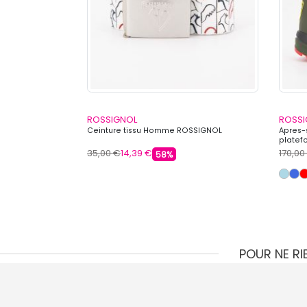
ROSSIGNOL
ROSSI
 à capuche avec
Ceinture tissu Homme ROSSIGNOL
Apres-s
platef
35,00 €
14,39 €
170,00
58%
POUR NE R