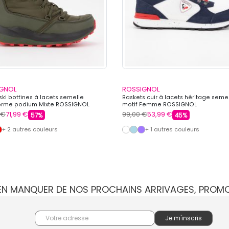
GNOL
ROSSIGNOL
ki bottines à lacets semelle
Baskets cuir à lacets héritage seme
orme podium Mixte ROSSIGNOL
motif Femme ROSSIGNOL
 €
71,99 €
99,00 €
53,99 €
57%
45%
+ 2 autres couleurs
+ 1 autres couleurs
IEN MANQUER DE NOS PROCHAINS ARRIVAGES, PROM