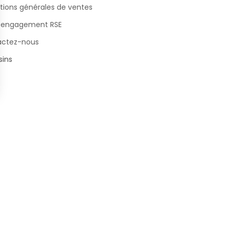
tions générales de ventes
 engagement RSE
actez-nous
ins
s Options
ètres de confidentialité, en garantissant la conformité avec le