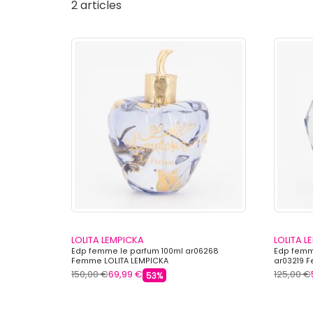
2 articles
LOLITA LEMPICKA
LOLITA L
Edp femme le parfum 100ml ar06268
Edp femm
Femme LOLITA LEMPICKA
ar03219 
150,00 €
69,99 €
125,00 €
53%