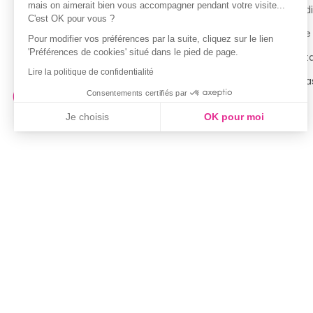
mais on aimerait bien vous accompagner pendant votre visite...
Guide des tailles
Condi
C'est OK pour vous ?
Politique de confidentialité
Notre
Pour modifier vos préférences par la suite, cliquez sur le lien
'Préférences de cookies' situé dans le pied de page.
Conditions générales d’utilisation
Cont
Lire la politique de confidentialité
de la Carte de Fidélité
Magas
Consentements certifiés par
Je choisis
OK pour moi
Axeptio consent
Plateforme de Gestion du Consentement : Personnalisez vo
Notre plateforme vous permet d'adapter et de gérer vos param
Marque