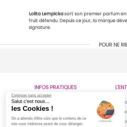
Lolita
Lempicka
sort son premier parfum en
fruit défendu. Depuis ce jour, la marque dé
signature.
POUR NE R
INFOS PRATIQUES
L'EN
Continuer sans accepter
Salut c'est nous...
Retours et remboursements
Qui 
les Cookies !
Suivi de commande
Espac
On a attendu d'être sûrs que le contenu de ce
Livraisons
Menti
site vous intéresse avant de vous déranger,