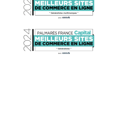
s réglementations. Personnalisez vos préférences pour contrôler