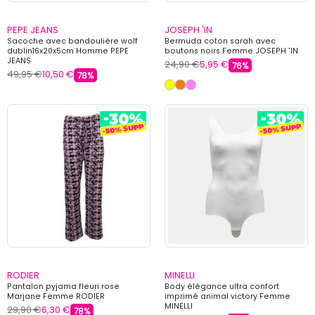
PEPE JEANS
JOSEPH 'IN
Sacoche avec bandoulière wolf
Bermuda coton sarah avec
dublin16x20x5cm Homme PEPE
boutons noirs Femme JOSEPH 'IN
JEANS
24,90 €
5,95 €
76%
49,95 €
10,50 €
78%
RODIER
MINELLI
Pantalon pyjama fleuri rose
Body élégance ultra confort
Marjane Femme RODIER
imprimé animal victory Femme
MINELLI
29,90 €
6,30 €
78%