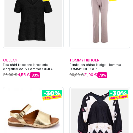
OBJECT
TOMMY HILFIGER
Tee shirt feodora broderie
Pantalon chino beige Homme
anglaise col V Femme OBJECT
TOMMY HILFIGER
26,99 €
4,55 €
99,90 €
21,00 €
83%
78%