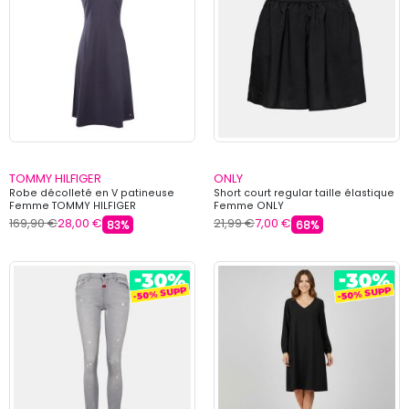
TOMMY HILFIGER
ONLY
Robe décolleté en V patineuse
Short court regular taille élastique
Femme TOMMY HILFIGER
Femme ONLY
169,90 €
28,00 €
21,99 €
7,00 €
83%
68%