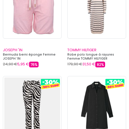
JOSEPH 'IN
TOMMY HILFIGER
Bermuda berni éponge Femme
Robe polo longue à rayures
JOSEPH 'IN
Femme TOMMY HILFIGER
24,90 €
5,95 €
179,90 €
31,50 €
76%
82%