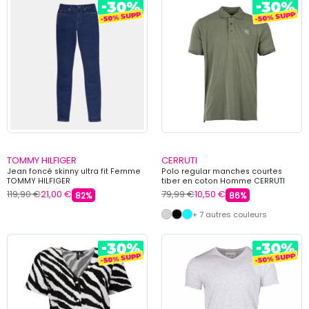
TOMMY HILFIGER
CERRUTI
Jean foncé skinny ultra fit Femme
Polo regular manches courtes
TOMMY HILFIGER
tiber en coton Homme CERRUTI
119,90 €
21,00 €
79,99 €
10,50 €
82%
86%
+ 7 autres couleurs