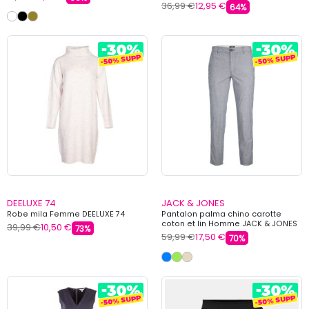
36,99 €
12,95 €
64%
DEELUXE 74
JACK & JONES
Robe mila Femme DEELUXE 74
Pantalon palma chino carotte
coton et lin Homme JACK & JONES
39,99 €
10,50 €
73%
59,99 €
17,50 €
70%