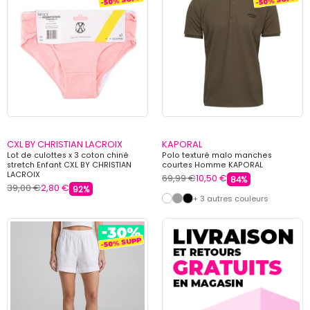
CXL BY CHRISTIAN LACROIX
KAPORAL
Lot de culottes x 3 coton chiné
Polo texturé malo manches
stretch Enfant CXL BY CHRISTIAN
courtes Homme KAPORAL
LACROIX
69,99 €
10,50 €
84%
39,00 €
2,80 €
92%
+ 3 autres couleurs