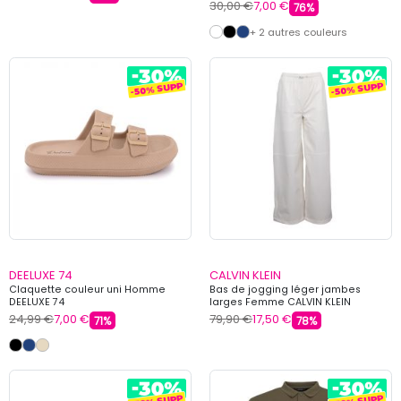
30,00 €
7,00 €
76%
+ 2 autres couleurs
DEELUXE 74
CALVIN KLEIN
Claquette couleur uni Homme
Bas de jogging léger jambes
DEELUXE 74
larges Femme CALVIN KLEIN
24,99 €
7,00 €
79,90 €
17,50 €
71%
78%