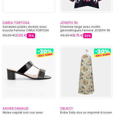
CARLA TORTOSA
JOSEPH 'IN
Sandales plates dorées avec
Chemise large avec motifs
boucle Femme CARLA TORTOSA
géométriques Femme JOSEPH 'IN
89,99 €
21,00 €
49,90 €
8,75 €
76%
82%
XAVIER DANAUD
OBJECT
Mules naplak noir cuir avec
Robe Sally dos nu imprimé à nouer