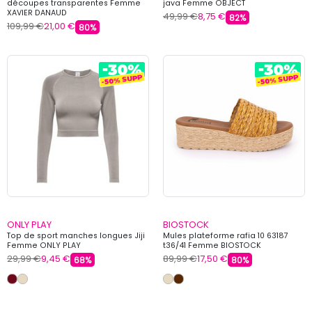
découpes transparentes Femme
java Femme OBJECT
XAVIER DANAUD
49,99 €
8,75 €
82%
109,99 €
21,00 €
80%
ONLY PLAY
BIOSTOCK
Top de sport manches longues Jiji
Mules plateforme rafia 10 63187
Femme ONLY PLAY
t36/41 Femme BIOSTOCK
29,99 €
9,45 €
89,99 €
17,50 €
68%
80%