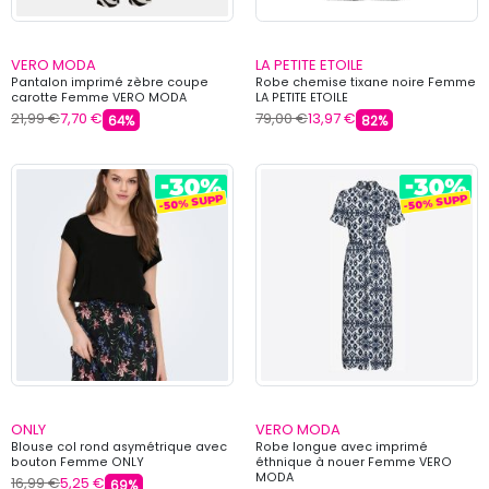
VERO MODA
LA PETITE ETOILE
Pantalon imprimé zèbre coupe
Robe chemise tixane noire Femme
carotte Femme VERO MODA
LA PETITE ETOILE
21,99 €
7,70 €
79,00 €
13,97 €
64%
82%
ONLY
VERO MODA
Blouse col rond asymétrique avec
Robe longue avec imprimé
bouton Femme ONLY
éthnique à nouer Femme VERO
MODA
16,99 €
5,25 €
69%