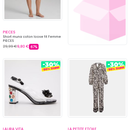
PIECES
Short muna coton loose fit Femme
PIECES
29,99 €
9,80 €
67%
LAURA VITA
LA PETITE ETOILE