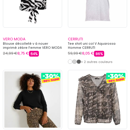
VERO MODA
CERRUTI
Blouse décolleté v à nouer
Tee shirt uni col V Aquarossa
imprimé zèbre Femme VERO MODA
Homme CERRUTI
24,99 €
8,75 €
59,99 €
8,05 €
64%
86%
+ 2 autres couleurs