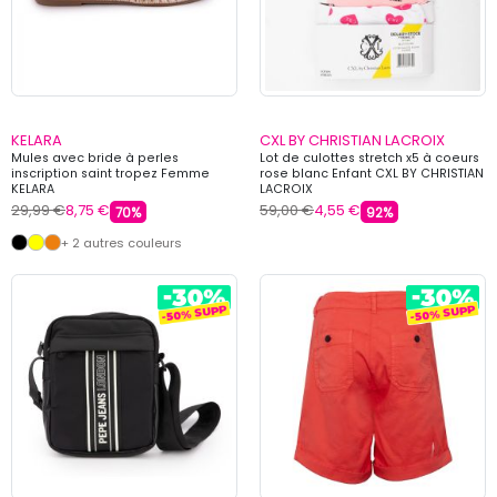
KELARA
CXL BY CHRISTIAN LACROIX
Mules avec bride à perles
Lot de culottes stretch x5 à coeurs
inscription saint tropez Femme
rose blanc Enfant CXL BY CHRISTIAN
KELARA
LACROIX
29,99 €
8,75 €
59,00 €
4,55 €
70%
92%
+ 2 autres couleurs