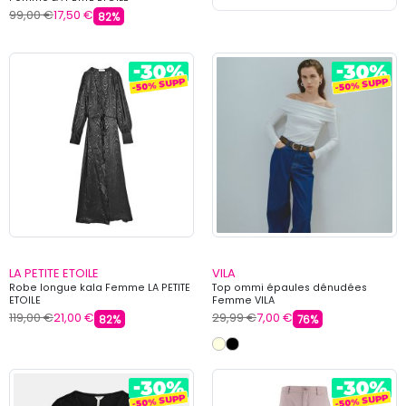
99,00 €
17,50 €
82%
LA PETITE ETOILE
VILA
Robe longue kala Femme LA PETITE
Top ommi épaules dénudées
ETOILE
Femme VILA
119,00 €
21,00 €
29,99 €
7,00 €
82%
76%