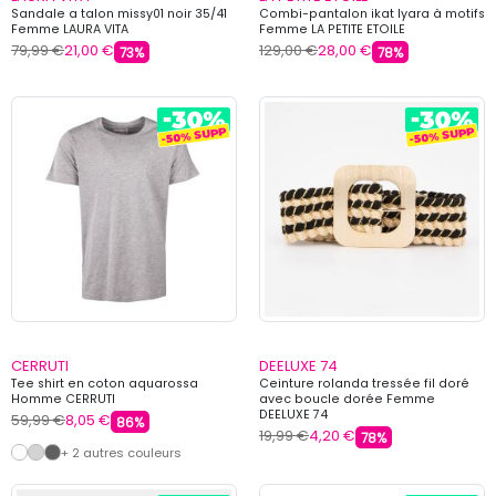
Sandale a talon missy01 noir 35/41
Combi-pantalon ikat lyara à motifs
Femme LAURA VITA
Femme LA PETITE ETOILE
79,99 €
21,00 €
129,00 €
28,00 €
73%
78%
CERRUTI
DEELUXE 74
Tee shirt en coton aquarossa
Ceinture rolanda tressée fil doré
Homme CERRUTI
avec boucle dorée Femme
DEELUXE 74
59,99 €
8,05 €
86%
19,99 €
4,20 €
78%
+ 2 autres couleurs