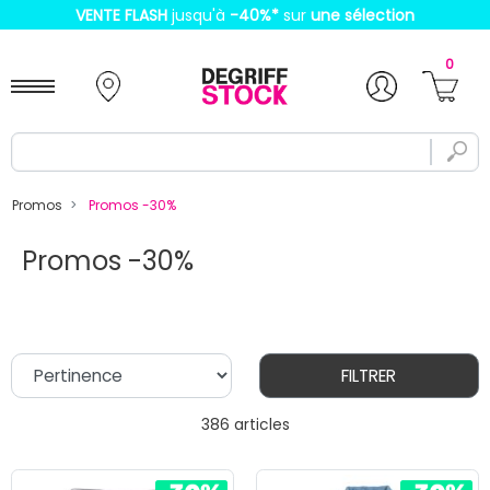
VENTE FLASH
jusqu'à
-40%
*
sur
une sélection
0
Promos
Promos -30%
Promos -30%
FILTRER
386 articles