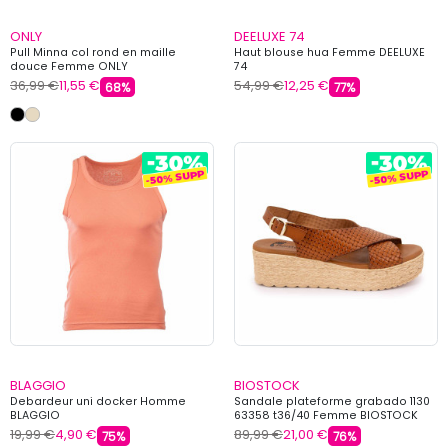
ONLY
DEELUXE 74
Pull Minna col rond en maille
Haut blouse hua Femme DEELUXE
douce Femme ONLY
74
36,99 €
11,55 €
54,99 €
12,25 €
68%
77%
BLAGGIO
BIOSTOCK
Debardeur uni docker Homme
Sandale plateforme grabado 1130
BLAGGIO
63358 t36/40 Femme BIOSTOCK
19,99 €
4,90 €
89,99 €
21,00 €
75%
76%