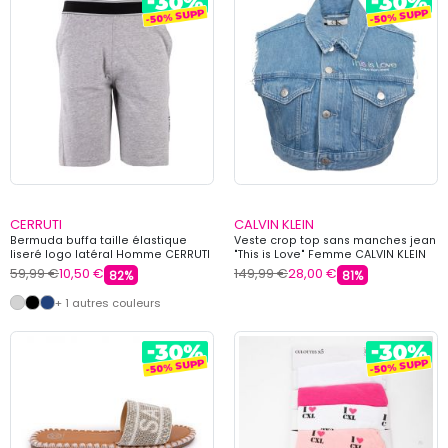
CERRUTI
CALVIN KLEIN
Bermuda buffa taille élastique
Veste crop top sans manches jean
liseré logo latéral Homme CERRUTI
"This is Love" Femme CALVIN KLEIN
59,99 €
10,50 €
149,99 €
28,00 €
82%
81%
+ 1 autres couleurs