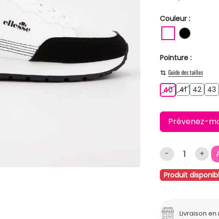
Couleur :
BLANC
NOIR
Pointure :
Guide des tailles
41
42
40
41
42
43
40
Prévenez-moi 
-
+
Produit disponib
Livraison e