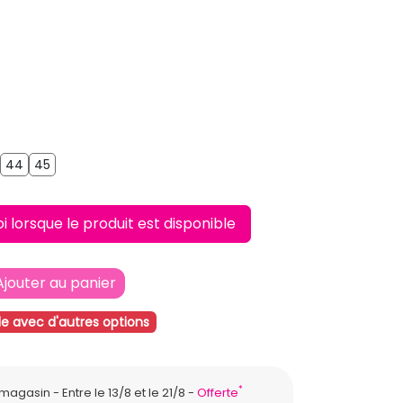
43
44
45
44
45
lorsque le produit est disponible
Ajouter au panier
le avec d'autres options
*
n magasin
Entre le 13/8 et le 21/8
Offerte