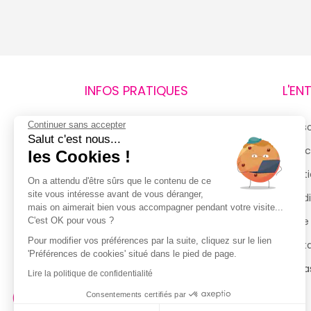
INFOS PRATIQUES
L'EN
Continuer sans accepter
Retours et remboursements
Qui 
Salut c'est nous...
Suivi de commande
Espac
les Cookies !
Livraisons
Menti
On a attendu d'être sûrs que le contenu de ce
site vous intéresse avant de vous déranger,
Guide des tailles
Condi
mais on aimerait bien vous accompagner pendant votre visite...
Politique de confidentialité
Notre
C'est OK pour vous ?
Pour modifier vos préférences par la suite, cliquez sur le lien
Conditions générales d’utilisation
Cont
'Préférences de cookies' situé dans le pied de page.
de la Carte de Fidélité
Magas
Lire la politique de confidentialité
Consentements certifiés par