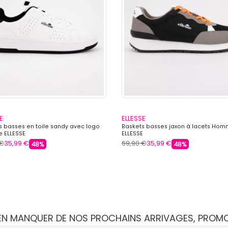
E
ELLESSE
s basses en toile sandy avec logo
Baskets basses jaxon à lacets Ho
 ELLESSE
ELLESSE
 €
35,99 €
69,90 €
35,99 €
48%
48%
IEN MANQUER DE NOS PROCHAINS ARRIVAGES, PROM