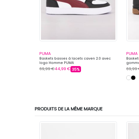
PUMA
PUMA
 lacets premium
Baskets basses à lacets caven 2.0 avec
Basket
logo Homme PUMA
gomme
69,99 €
44,99 €
69,99
35%
PRODUITS DE LA MÊME MARQUE