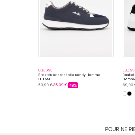
ELLESSE
ELLESS
ogo Homme
Baskets basses toile sandy Homme
Basket
ELLESSE
Homme
69,90 €
35,99 €
69,90
48%
POUR NE R