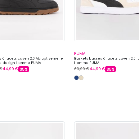
PUMA
s à lacets caven 2.0 Abrupt semelle
Baskets basses à lacets caven 2.0 l
 design Homme PUMA
Homme PUMA
 €
44,99 €
69,99 €
44,99 €
35%
35%