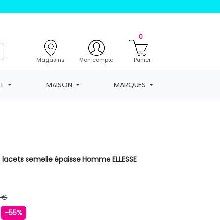
0
Magasins
Mon compte
Panier
NT
MAISON
MARQUES
 à lacets semelle épaisse Homme ELLESSE
 €
€
-55%