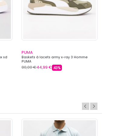
PUMA
COLMAR
ux sd
Baskets à lacets army x-ray 3 Homme
Baskets basses c
PUMA
Homme COLMAR
80,00 €
44,99 €
149,99 €
62,99 
43%