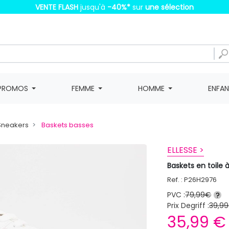
VENTE FLASH
jusqu'à
-40%
*
sur
une sélection
PROMOS
FEMME
HOMME
ENFA
 Sneakers
Baskets basses
ELLESSE >
Baskets en toile
Ref. : P26H2976
PVC :
79,99€
?
Prix Degriff :
39,99
35,99 