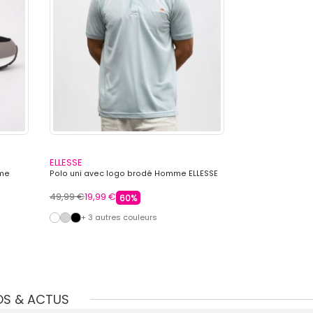
ELLESSE
ELLESSE
mme
Polo uni avec logo brodé Homme ELLESSE
Polo avec liser
ELLESSE
49,99 €
19,99 €
49,99 €
19,99 €
60%
+ 3 autres couleurs
+ 2 autre
OS & ACTUS