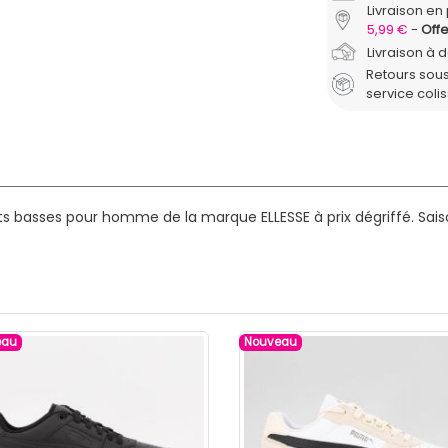
Livraison en 
5,99 €
Offe
Livraison à 
Retours sous
service coli
ts basses pour homme de la marque ELLESSE à prix dégriffé.
Sais
eau
Nouveau