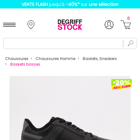
VENTE FLASH
jusqu'à
-40%
*
sur
une sélection
0
Chaussures
Chaussures Homme
Baskets, Sneakers
Baskets basses