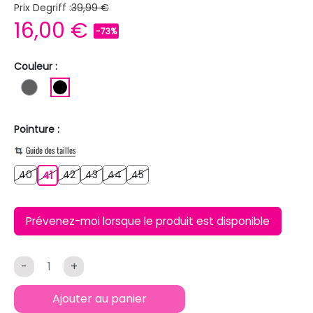
Prix Degriff :
39,99 €
16,00 €
-73%
Couleur :
GRIS FONCE
NOIR
Pointure :
Guide des tailles
40
42
43
44
45
40
41
42
43
44
45
41
Prévenez-moi lorsque le produit est disponible
-
+
Ajouter au panier