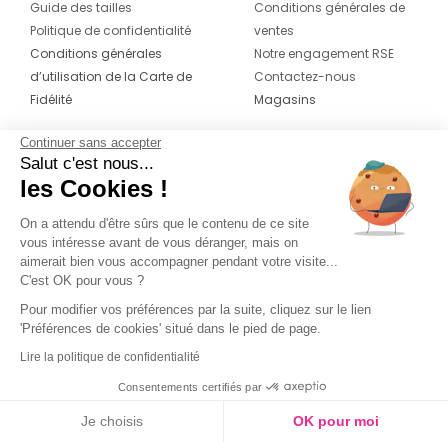
Guide des tailles
Conditions générales de
Politique de confidentialité
ventes
Conditions générales
Notre engagement RSE
d’utilisation de la Carte de
Contactez-nous
Fidélité
Magasins
Continuer sans accepter
CONTACT
SUIVEZ-NOUS SUR LES
Salut c'est nous...
RÉSEAUX
les Cookies !
04 42 20 78 42
Du lundi au jeudi de 8h30 à 16h30 & le
On a attendu d'être sûrs que le contenu de ce site
vous intéresse avant de vous déranger, mais on
vendredi de 8h30 à 15h30
aimerait bien vous accompagner pendant votre visite...
C'est OK pour vous ?
Pour modifier vos préférences par la suite, cliquez sur le lien
'Préférences de cookies' situé dans le pied de page.
Lire la politique de confidentialité
Consentements certifiés par
Je choisis
OK pour moi