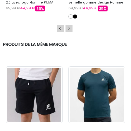
2.0 avec logo Homme PUMA
semelle gomme design Homme
PUMA
69,99 €
44,99 €
69,99 €
44,99 €
35%
35%
PRODUITS DE LA MÊME MARQUE