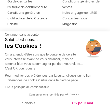
Guide des tailles
Conditions générales de
Politique de confidentialité
ventes
Conditions générales
Notre engagement RSE
d’utilisation de la Carte de
Contactez-nous
Fidélité
Magasins
Continuer sans accepter
CONTACT
SUIVEZ-NOUS SUR LES
Salut c'est nous...
RÉSEAUX
les Cookies !
04 42 20 78 42
Du lundi au jeudi de 8h30 à 16h30 & le
On a attendu d'être sûrs que le contenu de ce site
vous intéresse avant de vous déranger, mais on
vendredi de 8h30 à 15h30
aimerait bien vous accompagner pendant votre visite...
C'est OK pour vous ?
Pour modifier vos préférences par la suite, cliquez sur le lien
'Préférences de cookies' situé dans le pied de page.
Lire la politique de confidentialité
Consentements certifiés par
Je choisis
OK pour moi