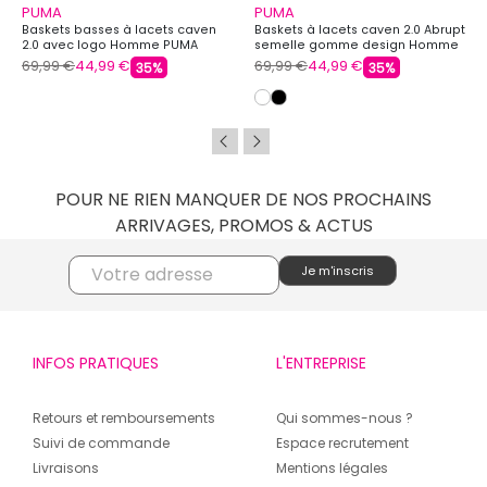
PUMA
PUMA
Baskets basses à lacets caven
Baskets à lacets caven 2.0 Abrupt
2.0 avec logo Homme PUMA
semelle gomme design Homme
PUMA
69,99 €
44,99 €
69,99 €
44,99 €
35%
35%
POUR NE RIEN MANQUER DE NOS PROCHAINS
ARRIVAGES, PROMOS & ACTUS
INFOS PRATIQUES
L'ENTREPRISE
Retours et remboursements
Qui sommes-nous ?
Suivi de commande
Espace recrutement
Livraisons
Mentions légales