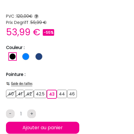
PVC :
120,00€
?
Prix Degriff :
59,99 €
53,99 €
-55%
Couleur :
NOIR
BLEU
BLEU FONCE
Pointure :
Guide des tailles
40
41
42
42.5
44
46
40
41
42
42.5
43
44
46
43
-
+
Ajouter au panier