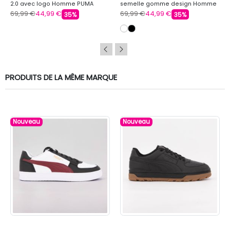
2.0 avec logo Homme PUMA
semelle gomme design Homme
PUMA
69,99 €
44,99 €
69,99 €
44,99 €
35%
35%
PRODUITS DE LA MÊME MARQUE
Nouveau
Nouveau