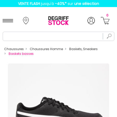
VENTE FLASH
jusqu'à
-40%
*
sur
une sélection
0
Chaussures
Chaussures Homme
Baskets, Sneakers
Baskets basses