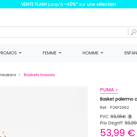
VENTE FLASH
jusqu'à
-40%
*
sur
une sélection
PROMOS
FEMME
HOMME
ENFA
Sneakers
Baskets basses
PUMA >
Basket palermo 
Ref. : P26F2062
PVC :
69,95€
?
Prix Degriff :
59,99
53,99 