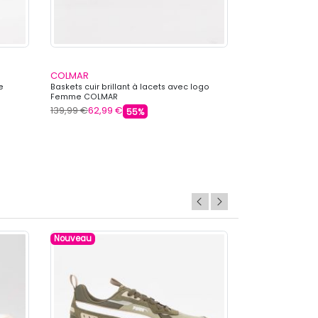
COLMAR
COLMAR
e
Baskets cuir brillant à lacets avec logo
Baskets basses c
Femme COLMAR
logo Femme CO
139,99 €
62,99 €
149,00 €
62,99 
55%
Nouveau
Nouveau