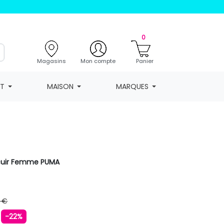
0
Magasins
Mon compte
Panier
NT
MAISON
MARQUES
cuir Femme PUMA
 €
€
-22%