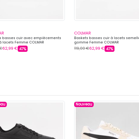
AR
COLMAR
s basses cuir avec empiècements
Baskets basses cuir à lacets semell
 à lacets Femme COLMAR
gomme Femme COLMAR
 €
62,99 €
119,00 €
62,99 €
47%
47%
eau
Nouveau