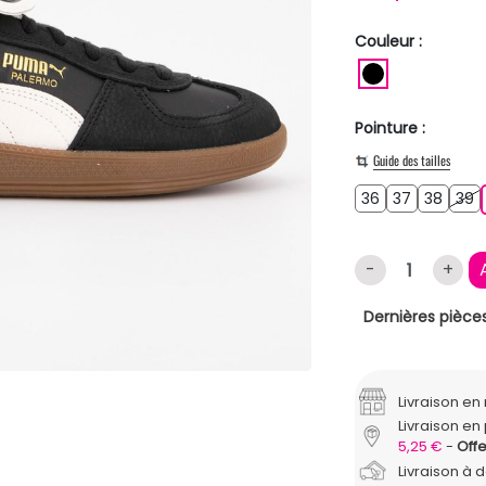
Couleur :
NOIR
Pointure :
Guide des tailles
36
37
38
3
36
37
38
39
-
+
Dernières pièces
Livraison e
Livraison en 
5,25 €
Offe
Livraison à 