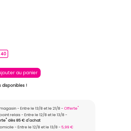
9
40
40
Ajouter au panier
 disponibles !
*
n magasin
Entre le 13/8 et le 21/8
Offerte
point relais
Entre le 12/8 et le 13/8
*
rte
dès 85 € d'achat
domicile
Entre le 12/8 et le 13/8
5,99 €