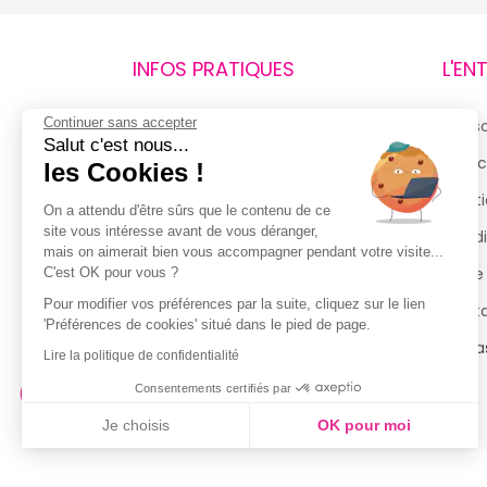
INFOS PRATIQUES
L'EN
Continuer sans accepter
Retours et remboursements
Qui 
Salut c'est nous...
Suivi de commande
Espac
les Cookies !
Livraisons
Menti
On a attendu d'être sûrs que le contenu de ce
site vous intéresse avant de vous déranger,
Guide des tailles
Condi
mais on aimerait bien vous accompagner pendant votre visite...
Politique de confidentialité
Notre
C'est OK pour vous ?
Pour modifier vos préférences par la suite, cliquez sur le lien
Conditions générales d’utilisation
Cont
'Préférences de cookies' situé dans le pied de page.
de la Carte de Fidélité
Magas
Lire la politique de confidentialité
Consentements certifiés par
Je choisis
OK pour moi
Axeptio consent
Plateforme de Gestion du Consentement : Personnalisez vo