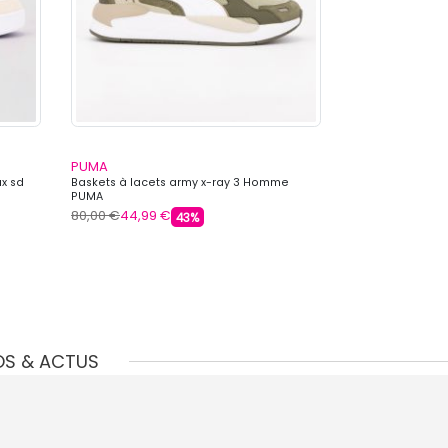
PUMA
PUMA
ux sd
Baskets à lacets army x-ray 3 Homme
Baskets à lacets
PUMA
PUMA
80,00 €
44,99 €
69,99 €
44,99 
43%
OS & ACTUS