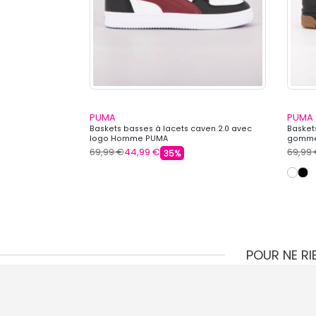
PUMA
PUMA
aven 2.0 Enfant
Baskets basses à lacets caven 2.0 avec
Basket
logo Homme PUMA
gomme
69,99 €
44,99 €
69,99
35%
POUR NE R