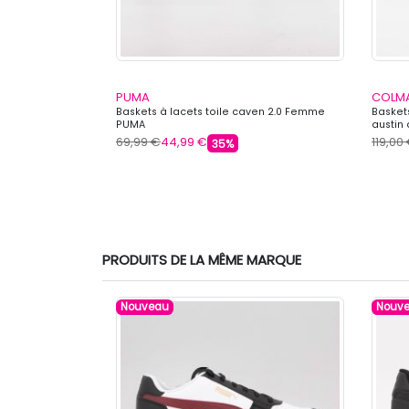
PUMA
COLM
Femme PEPE
Baskets à lacets toile caven 2.0 Femme
Basket
PUMA
austin
69,99 €
44,99 €
119,00
35%
PRODUITS DE LA MÊME MARQUE
Nouveau
Nouv