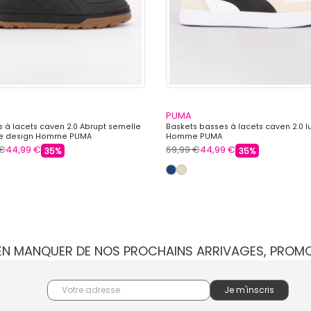
PUMA
s à lacets caven 2.0 Abrupt semelle
Baskets basses à lacets caven 2.0 l
 design Homme PUMA
Homme PUMA
 €
44,99 €
69,99 €
44,99 €
35%
35%
IEN MANQUER DE NOS PROCHAINS ARRIVAGES, PROM