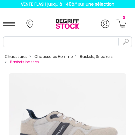
VENTE FLASH
jusqu'à
-40%
*
sur
une sélection
0
Chaussures
Chaussures Homme
Baskets, Sneakers
Baskets basses