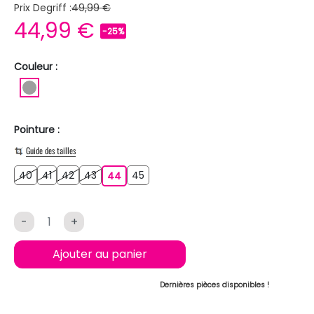
Prix Degriff :
49,99 €
44,99 €
-25%
Couleur :
GRIS
Pointure :
Guide des tailles
40
41
42
43
45
40
41
42
43
44
45
44
-
+
Ajouter au panier
Dernières pièces disponibles !