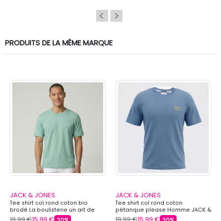
PRODUITS DE LA MÊME MARQUE
JACK & JONES
JACK & JONES
Tee shirt col rond coton bio
Tee shirt col rond coton
brodé La boulisterie un art de
pétanque please Homme JACK &
vivre Homme JACK & JONES
JONES
19,99 €
15,99 €
19,99 €
15,99 €
20%
20%