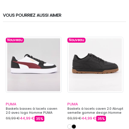
VOUS POURRIEZ AUSSI AIMER
Nouveau
Nouveau
PUMA
PUMA
Baskets basses à lacets caven
Baskets à lacets caven 2.0 Abrupt
2.0 avec logo Homme PUMA
semelle gomme design Homme
PUMA
69,99 €
44,99 €
69,99 €
44,99 €
35%
35%