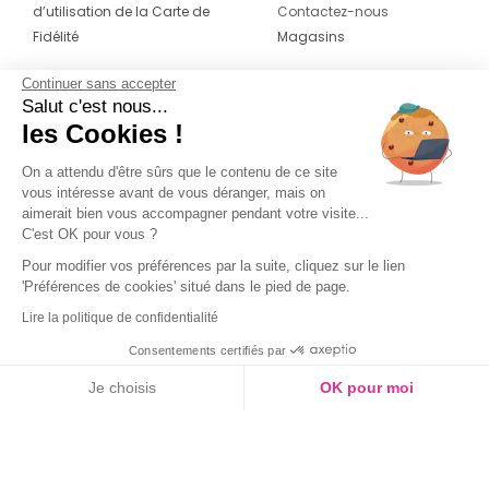
d’utilisation de la Carte de
Contactez-nous
Fidélité
Magasins
Continuer sans accepter
CONTACT
SUIVEZ-NOUS SUR LES
Salut c'est nous...
RÉSEAUX
les Cookies !
04 42 20 78 42
Du lundi au jeudi de 8h30 à 16h30 & le
On a attendu d'être sûrs que le contenu de ce site
vous intéresse avant de vous déranger, mais on
vendredi de 8h30 à 15h30
aimerait bien vous accompagner pendant votre visite...
C'est OK pour vous ?
Pour modifier vos préférences par la suite, cliquez sur le lien
'Préférences de cookies' situé dans le pied de page.
Lire la politique de confidentialité
Consentements certifiés par
Je choisis
OK pour moi
Axeptio consent
Plateforme de Gestion du Consentement : Personnalisez vos O
Notre plateforme vous permet d'adapter et de gérer vos paramètr