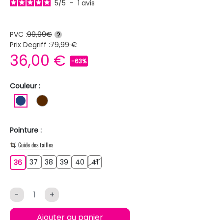
5
/
5
-
1
avis
PVC :
99,99€
?
Prix Degriff :
79,99 €
36,00 €
-63%
Couleur :
BLEU FONCE
MARRON
Pointure :
Guide des tailles
37
38
39
40
41
36
37
38
39
40
41
36
-
+
Ajouter au panier