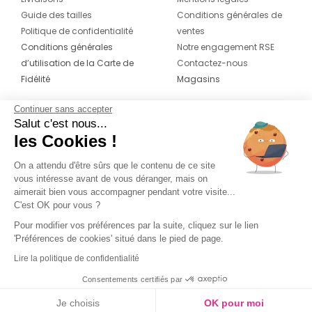
Guide des tailles
Conditions générales de
Politique de confidentialité
ventes
Conditions générales
Notre engagement RSE
d’utilisation de la Carte de
Contactez-nous
Fidélité
Magasins
Continuer sans accepter
CONTACT
SUIVEZ-NOUS SUR LES
Salut c'est nous...
RÉSEAUX
les Cookies !
04 42 20 78 42
Du lundi au jeudi de 8h30 à 16h30 & le
On a attendu d'être sûrs que le contenu de ce site
vous intéresse avant de vous déranger, mais on
vendredi de 8h30 à 15h30
aimerait bien vous accompagner pendant votre visite...
C'est OK pour vous ?
Pour modifier vos préférences par la suite, cliquez sur le lien
'Préférences de cookies' situé dans le pied de page.
Lire la politique de confidentialité
Consentements certifiés par
Je choisis
OK pour moi