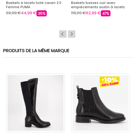
Baskets à lacets toile caven 2.0
Baskets basses cuir avec
Femme PUMA
empiècements austin à lacets
Femme COLMAR
69,99 €
44,99 €
119,00 €
62,99 €
35%
47%
PRODUITS DE LA MÊME MARQUE