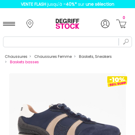
VENTE FLASH
jusqu'à
-40%
*
sur
une sélection
0
Chaussures
Chaussures Femme
Baskets, Sneakers
Baskets basses