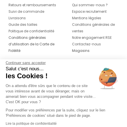
Retours et remboursements
Qui sommes-nous ?
Suivi de commande
Espace recrutement
Livraisons
Mentions légales
Guide des tailles
Conditions générales de
Politique de confidentialité
ventes
Conditions générales
Notre engagement RSE
d’utilisation de la Carte de
Contactez-nous
Fidélité
Magasins
Continuer sans accepter
CONTACT
SUIVEZ-NOUS SUR LES
Salut c'est nous...
RÉSEAUX
les Cookies !
04 42 20 78 42
Du lundi au jeudi de 8h30 à 16h30 & le
On a attendu d'être sûrs que le contenu de ce site
vous intéresse avant de vous déranger, mais on
vendredi de 8h30 à 15h30
aimerait bien vous accompagner pendant votre visite...
C'est OK pour vous ?
Pour modifier vos préférences par la suite, cliquez sur le lien
'Préférences de cookies' situé dans le pied de page.
Lire la politique de confidentialité