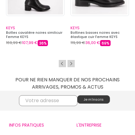
KEYS
KEYS
Bottes cavalière noires similicuir
Bottines basses noires avec
Femme KEYS
élastique cuir Femme KEYS
169,99 €
107,99 €
119,99 €
36,00 €
36%
69%
POUR NE RIEN MANQUER DE NOS PROCHAINS
ARRIVAGES, PROMOS & ACTUS
INFOS PRATIQUES
L'ENTREPRISE