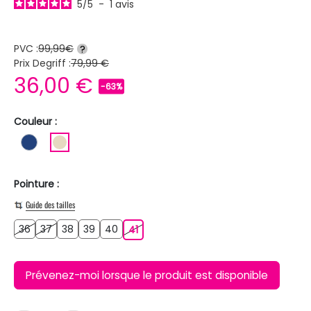
5
/
5
-
1
avis
PVC :
99,99€
?
Prix Degriff :
79,99 €
36,00 €
-63%
Couleur :
BLEU FONCE
BEIGE
Pointure :
Guide des tailles
36
37
38
39
40
36
37
38
39
40
41
41
Prévenez-moi lorsque le produit est disponible