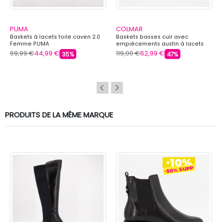
PUMA
COLMAR
Baskets à lacets toile caven 2.0
Baskets basses cuir avec
Femme PUMA
empiècements austin à lacets
Femme COLMAR
69,99 €
44,99 €
119,00 €
62,99 €
35%
47%
PRODUITS DE LA MÊME MARQUE