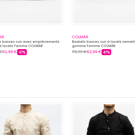
AR
COLMAR
s basses cuir avec empiècements
Baskets basses cuir à lacets semell
 à lacets Femme COLMAR
gomme Femme COLMAR
 €
62,99 €
119,00 €
62,99 €
47%
47%