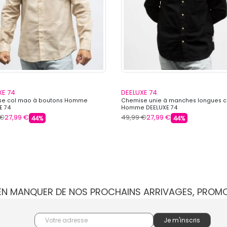
XE 74
DEELUXE 74
se col mao à boutons Homme
Chemise unie à manches longues 
E 74
Homme DEELUXE 74
 €
27,99 €
49,99 €
27,99 €
44%
44%
IEN MANQUER DE NOS PROCHAINS ARRIVAGES, PROM