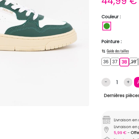
44,99 
Couleur :
VERT
Pointure :
Guide des tailles
36
37
3
36
37
38
39
38
-
+
Dernières pièces
Livraison e
Livraison en 
5,99 €
Offe