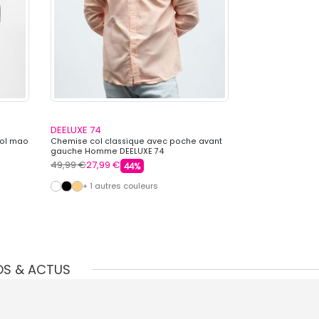
DEELUXE 74
DEELUXE 74
col mao
Chemise col classique avec poche avant
Chemise manche
gauche Homme DEELUXE 74
aztèques Homme
49,99 €
27,99 €
49,99 €
27,99 
44%
+ 1 autres couleurs
OS & ACTUS