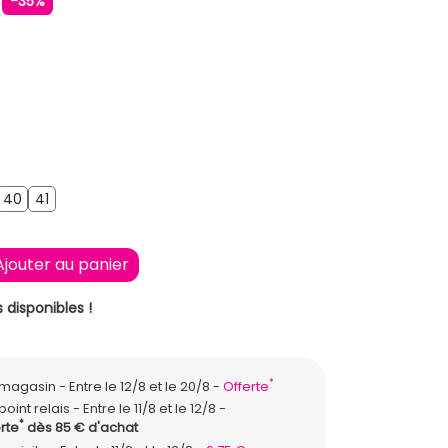
€
-35%
9
40
41
40
41
Ajouter au panier
 disponibles !
*
n magasin
Entre le 12/8 et le 20/8
Offerte
point relais
Entre le 11/8 et le 12/8
*
rte
dès 85 € d'achat