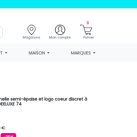
0
Magasins
Mon compte
Panier
NT
MAISON
MARQUES
elle semi-épaise et logo coeur discret à
DEELUXE 74
9 €