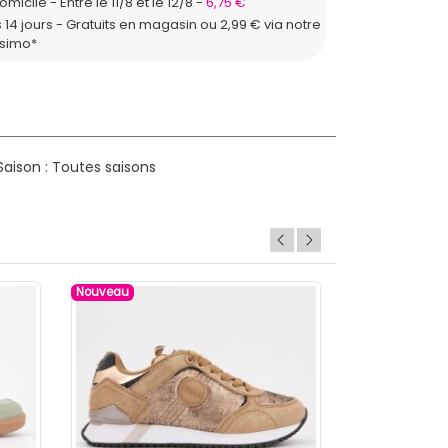
domicile
Entre le 11/8 et le 12/8
6,75 €
 14 jours - Gratuits en magasin ou 2,99 € via notre
ssimo*
aison : Toutes saisons
Nouveau
Nouveau