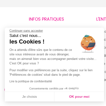
INFOS PRATIQUES
L'EN
Continuer sans accepter
Retours et remboursements
Qui 
Salut c'est nous...
Suivi de commande
Espac
les Cookies !
Livraisons
Menti
On a attendu d'être sûrs que le contenu de ce
site vous intéresse avant de vous déranger,
Guide des tailles
Condi
mais on aimerait bien vous accompagner pendant votre visite...
Politique de confidentialité
Notre
C'est OK pour vous ?
Pour modifier vos préférences par la suite, cliquez sur le lien
Conditions générales d’utilisation
Cont
'Préférences de cookies' situé dans le pied de page.
de la Carte de Fidélité
Magas
Lire la politique de confidentialité
Consentements certifiés par
Je choisis
OK pour moi
Axeptio consent
Plateforme de Gestion du Consentement : Personnalisez vo