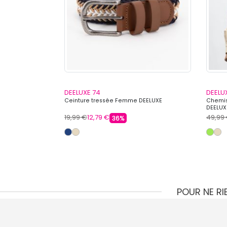
DEELUXE 74
DEELU
es de couleur et
Ceinture tressée Femme DEELUXE
Chemi
DEELUX
19,99 €
12,79 €
49,99
36%
POUR NE R