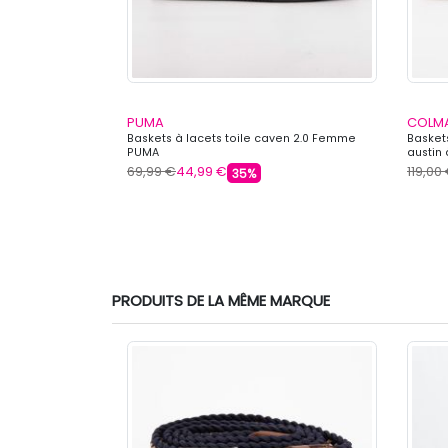
PUMA
COLM
Femme PEPE
Baskets à lacets toile caven 2.0 Femme
Basket
PUMA
austin
69,99 €
44,99 €
119,00
35%
PRODUITS DE LA MÊME MARQUE