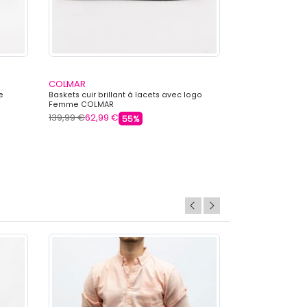
COLMAR
COLMAR
e
Baskets cuir brillant à lacets avec logo
Baskets basses c
Femme COLMAR
logo Femme CO
139,99 €
62,99 €
149,00 €
62,99 
55%