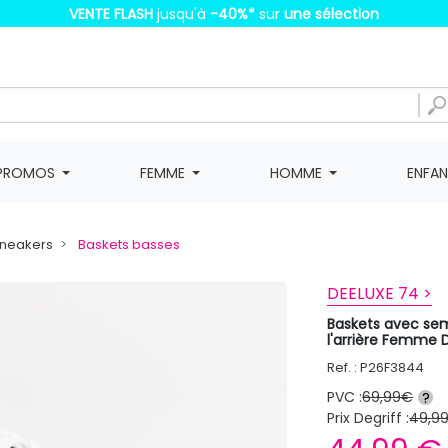
VENTE FLASH
jusqu'à
-40%
*
sur
une sélection
PROMOS
FEMME
HOMME
ENFA
Sneakers
Baskets basses
DEELUXE 74 >
Baskets avec sem
l'arrière Femme 
Ref. : P26F3844
PVC :
69,99€
?
Prix Degriff :
49,9