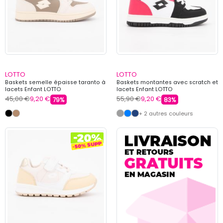
LOTTO
LOTTO
Baskets semelle épaisse taranto à
Baskets montantes avec scratch et
lacets Enfant LOTTO
lacets Enfant LOTTO
45,00 €
9,20 €
55,90 €
9,20 €
79%
83%
+ 2 autres couleurs