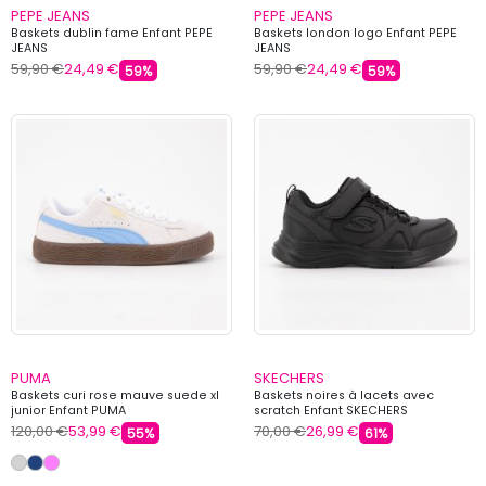
PEPE JEANS
PEPE JEANS
Baskets dublin fame Enfant PEPE
Baskets london logo Enfant PEPE
JEANS
JEANS
59,90 €
24,49 €
59,90 €
24,49 €
59%
59%
PUMA
SKECHERS
Baskets curi rose mauve suede xl
Baskets noires à lacets avec
junior Enfant PUMA
scratch Enfant SKECHERS
120,00 €
53,99 €
70,00 €
26,99 €
55%
61%