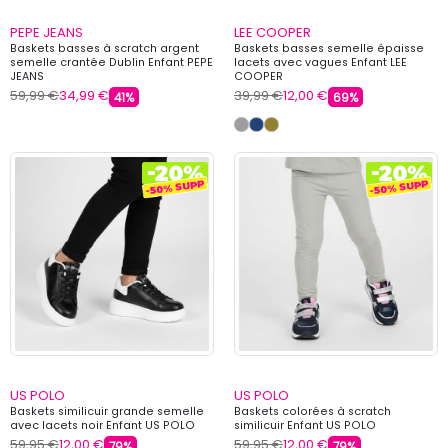
PEPE JEANS
LEE COOPER
Baskets basses à scratch argent
Baskets basses semelle épaisse
semelle crantée Dublin Enfant PEPE
lacets avec vagues Enfant LEE
JEANS
COOPER
59,99 €
34,99 €
39,99 €
12,00 €
41%
69%
US POLO
US POLO
Baskets similicuir grande semelle
Baskets colorées à scratch
avec lacets noir Enfant US POLO
similicuir Enfant US POLO
59,95 €
12,00 €
59,95 €
12,00 €
79%
79%