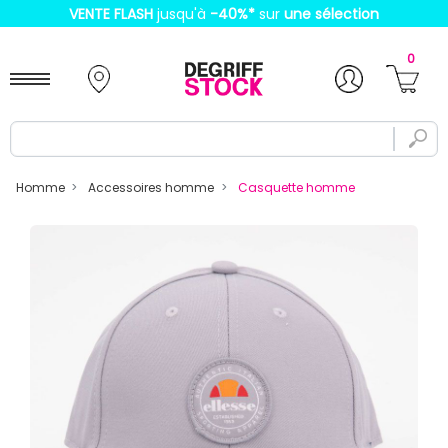
VENTE FLASH
jusqu'à
-40%
*
sur
une sélection
0
Homme
Accessoires homme
Casquette homme