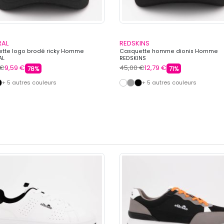
RAL
REDSKINS
tte logo brodé ricky Homme
Casquette homme dionis Homme
AL
REDSKINS
 €
9,59 €
45,00 €
12,79 €
78%
71%
+ 5 autres couleurs
+ 5 autres couleurs