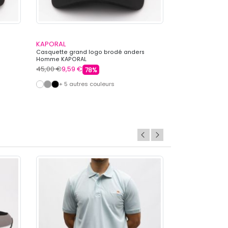
KAPORAL
OAKLEY
Casquette grand logo brodé anders
Casquette à scra
Homme KAPORAL
Homme OAKLEY
45,00 €
9,59 €
20,00 €
13,59 €
78%
+ 5 autres couleurs