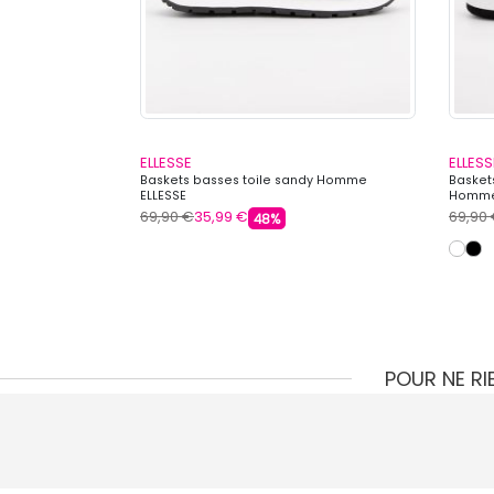
ELLESSE
ELLESS
me ELLESSE
Baskets basses toile sandy Homme
Basket
ELLESSE
Homme
69,90 €
35,99 €
69,90
48%
POUR NE R