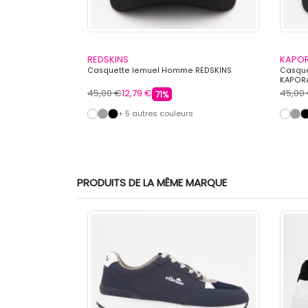
REDSKINS
KAPO
 blason guépard
Casquette lemuel Homme REDSKINS
Casque
e HATFIELD
KAPOR
45,00 €
12,79 €
45,00
71%
+ 5 autres couleurs
PRODUITS DE LA MÊME MARQUE