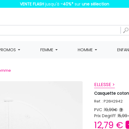
VENTE FLASH
jusqu'à
-40%
*
sur
une sélection
PROMOS
FEMME
HOMME
ENFA
homme
ELLESSE >
Casquette coton
Ref. : P26H2942
PVC :
19,99€
?
Prix Degriff :
15,99
12,79 €