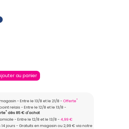
IR
BLEU FONCE
ique
Ajouter au panier
*
n magasin
Entre le 13/8 et le 21/8
Offerte
point relais
Entre le 12/8 et le 13/8
*
rte
dès 85 € d'achat
domicile
Entre le 12/8 et le 13/8
4,99 €
 14 jours - Gratuits en magasin ou 2,99 € via notre