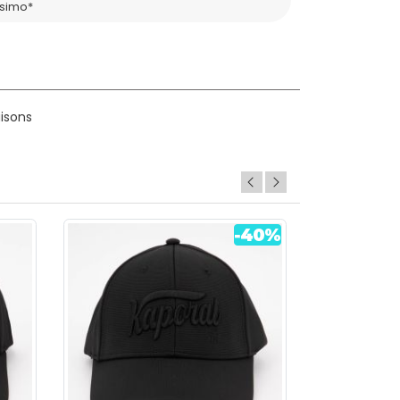
ssimo*
aisons