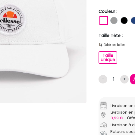
Couleur :
BLANC
GRIS
NO
Taille Tête :
Guide des tailles
Taille
Taille un
unique
-
+
Livraison e
Livraison en 
3,99 €
Offe
Livraison à 
Retours sous