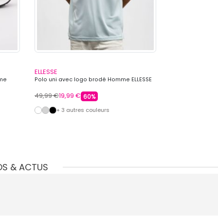
ELLESSE
ELLESSE
mme
Polo uni avec logo brodé Homme ELLESSE
Polo avec liser
ELLESSE
49,99 €
19,99 €
49,99 €
19,99 €
60%
+ 3 autres couleurs
+ 2 autre
OS & ACTUS