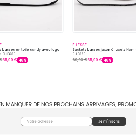
E
ELLESSE
s basses en toile sandy avec logo
Baskets basses jaxon à lacets Ho
 ELLESSE
ELLESSE
 €
35,99 €
69,90 €
35,99 €
48%
48%
IEN MANQUER DE NOS PROCHAINS ARRIVAGES, PROM