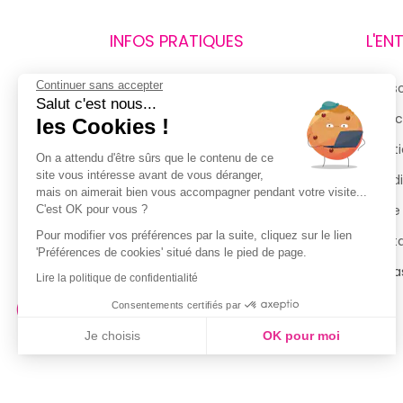
INFOS PRATIQUES
L'EN
Continuer sans accepter
Retours et remboursements
Qui 
Salut c'est nous...
Suivi de commande
Espac
les Cookies !
Livraisons
Menti
On a attendu d'être sûrs que le contenu de ce
site vous intéresse avant de vous déranger,
Guide des tailles
Condi
mais on aimerait bien vous accompagner pendant votre visite...
Politique de confidentialité
Notre
C'est OK pour vous ?
Pour modifier vos préférences par la suite, cliquez sur le lien
Conditions générales d’utilisation
Cont
'Préférences de cookies' situé dans le pied de page.
de la Carte de Fidélité
Magas
Lire la politique de confidentialité
Consentements certifiés par
Je choisis
OK pour moi
Axeptio consent
Plateforme de Gestion du Consentement : Personnalisez vo