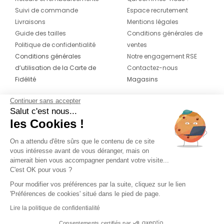
Suivi de commande
Espace recrutement
Livraisons
Mentions légales
Guide des tailles
Conditions générales de
Politique de confidentialité
ventes
Conditions générales
Notre engagement RSE
d’utilisation de la Carte de
Contactez-nous
Fidélité
Magasins
Continuer sans accepter
CONTACT
SUIVEZ-NOUS SUR LES
Salut c'est nous...
RÉSEAUX
les Cookies !
04 42 20 78 42
Du lundi au jeudi de 8h30 à 16h30 & le
On a attendu d'être sûrs que le contenu de ce site
vous intéresse avant de vous déranger, mais on
vendredi de 8h30 à 15h30
aimerait bien vous accompagner pendant votre visite...
C'est OK pour vous ?
Pour modifier vos préférences par la suite, cliquez sur le lien
'Préférences de cookies' situé dans le pied de page.
Lire la politique de confidentialité
Consentements certifiés par