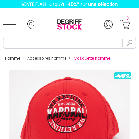
VENTE FLASH
jusqu'à
-40%
*
sur
une sélection
0
Homme
Accessoires homme
Casquette homme