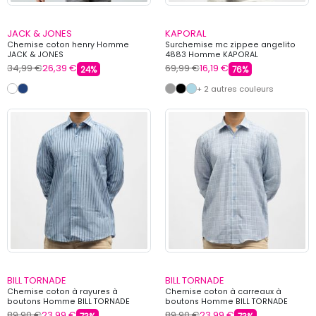
JACK & JONES
KAPORAL
Chemise coton henry Homme
Surchemise mc zippee angelito
JACK & JONES
4883 Homme KAPORAL
34,99 €
26,39 €
69,99 €
16,19 €
24%
76%
+ 2 autres couleurs
BILL TORNADE
BILL TORNADE
Chemise coton à rayures à
Chemise coton à carreaux à
boutons Homme BILL TORNADE
boutons Homme BILL TORNADE
89,90 €
23,99 €
89,90 €
23,99 €