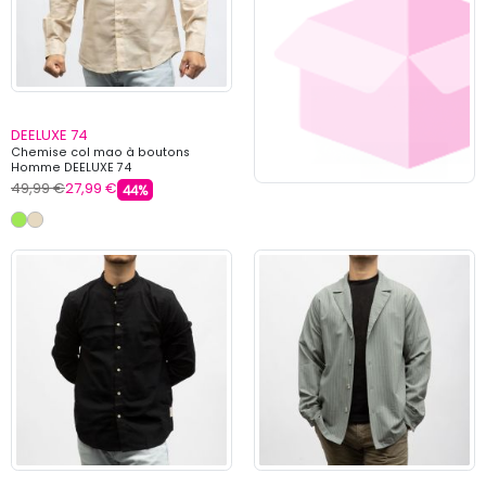
DEELUXE 74
Chemise col mao à boutons
Homme DEELUXE 74
49,99 €
27,99 €
44%