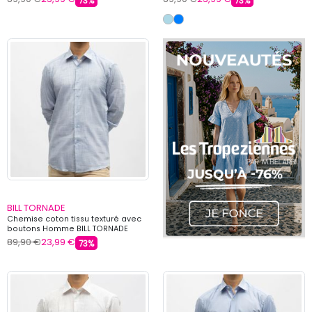
73%
73%
BILL TORNADE
Chemise coton tissu texturé avec
boutons Homme BILL TORNADE
89,90 €
23,99 €
73%