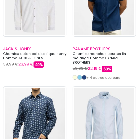
JACK & JONES
PANAME BROTHERS
Chemise coton col classique henry
Chemise manches courtes lin
Homme JACK & JONES
mélangé Homme PANAME
BROTHERS
39,99 €
23,99 €
40%
59,99 €
22,19 €
63%
+ 4 autres couleurs