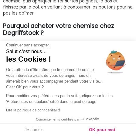
chemise, puis appliquer le fer sur les poignets, le dos et
finissez par le col, en veillant à contourner les boutons pour ne
pas les abîmer.
Pourquoi acheter votre chemise chez
Degriffstock ?
Donnez du style à votre tenue : Casual, à la pointe de la
Continuer sans accepter
Salut c'est nous...
mode, élégante, sophistiquée ou sportive, la chemise évoque
toute une palette de personnalités masculines.
les Cookies !
Symbole de la virilité par excellence, elle se décline dans de
On a attendu d'être sûrs que le contenu de ce site
multiples styles, formes et couleurs.
vous intéresse avant de vous déranger, mais on
aimerait bien vous accompagner pendant votre visite...
C'est OK pour vous ?
Du noir ou du blanc classique, en passant par le carreau
bûcheron ultra tendance et par une multitude de couleurs
Pour modifier vos préférences par la suite, cliquez sur le lien
tantôt originales, tantôt classiques.
'Préférences de cookies' situé dans le pied de page.
Lire la politique de confidentialité
De la coupe droite indémodable, au cintré sexy à la
chemisette légère ou en lin, sobre ou excentrique, la chemise
Consentements certifiés par
de grande marque se dévoile sur Degriffstock.
Je choisis
OK pour moi