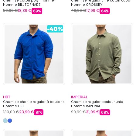
Chemise coton poly imprimé
Chemise regular unie coton cuba
Homme BILL TORNADE
Homme CROSSBY
59,90 €
18,39 €
49,99 €
17,99 €
69%
64%
HBT
IMPERIAL
Chemise charlie regular à boutons
Chemise regular couleur unie
Homme HBT
Homme IMPERIAL
130,00 €
23,99 €
99,99 €
31,99 €
81%
68%