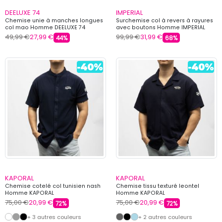
DEELUXE 74
IMPERIAL
Chemise unie à manches longues
Surchemise col à revers à rayures
col mao Homme DEELUXE 74
avec boutons Homme IMPERIAL
49,99 €
27,99 €
99,99 €
31,99 €
44%
68%
KAPORAL
KAPORAL
Chemise cotelé col tunisien nash
Chemise tissu texturé leontel
Homme KAPORAL
Homme KAPORAL
75,00 €
20,99 €
75,00 €
20,99 €
72%
72%
+ 3 autres couleurs
+ 2 autres couleurs