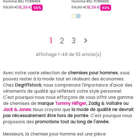
Homme BILL TORNADE
Homme BILL TORNADE
59,90 €
18,39 €
59,90 €
18,39 €
69%
69%
Suivant
1
2
3
>
Affichage 1-49 de 113 article(s)
Avec notre vaste sélection de
chemises pour hommes
, vous
pouvez rester à la mode tout en réalisant des économies.
Chez
Degriffstock
, nous comprenons l'importance d'avoir des
vêtements de qualité qui reflètent votre style personnel.
C'est pourquoi nous nous efforçons de vous offrir une gamme
de chemises de
marque
Tommy Hilfiger
, Zadig & Voltaire ou
Jack & Jones
. Nous croyons que
la mode de qualité ne devrait
pas nécessairement être hors de portée
. C'est pourquoi nous
proposons des
promotions tout au long de l'année.
Messieurs, la chemise pour homme est une pièce