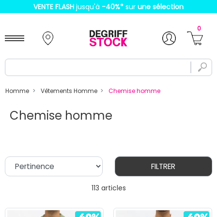
VENTE FLASH
jusqu'à
-40%
*
sur
une sélection
0
Homme
Vêtements Homme
Chemise homme
Chemise homme
FILTRER
113 articles