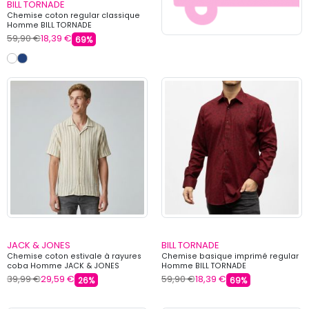
BILL TORNADE
Chemise coton regular classique
Homme BILL TORNADE
59,90 €
18,39 €
69%
JACK & JONES
BILL TORNADE
Chemise coton estivale à rayures
Chemise basique imprimé regular
coba Homme JACK & JONES
Homme BILL TORNADE
39,99 €
29,59 €
59,90 €
18,39 €
26%
69%