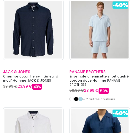
JACK & JONES
PANAME BROTHERS
Chemise coton henry intérieur à
Ensemble chemisette short gaufré
motif Homme JACK & JONES
cordon dove Homme PANAME
BROTHERS
39,99 €
23,99 €
40%
59,90 €
23,99 €
59%
+ 2 autres couleurs