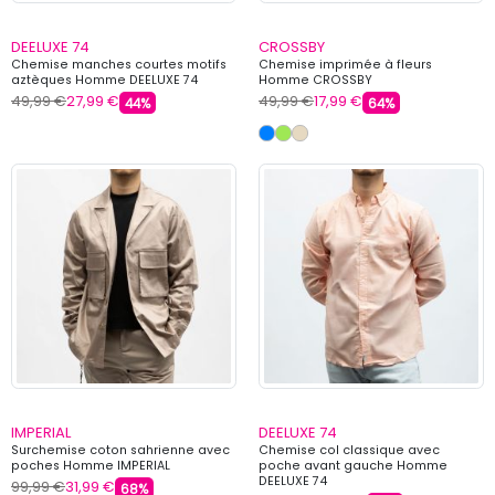
DEELUXE 74
CROSSBY
Chemise manches courtes motifs
Chemise imprimée à fleurs
aztèques Homme DEELUXE 74
Homme CROSSBY
49,99 €
27,99 €
49,99 €
17,99 €
44%
64%
IMPERIAL
DEELUXE 74
Surchemise coton sahrienne avec
Chemise col classique avec
poches Homme IMPERIAL
poche avant gauche Homme
DEELUXE 74
99,99 €
31,99 €
68%