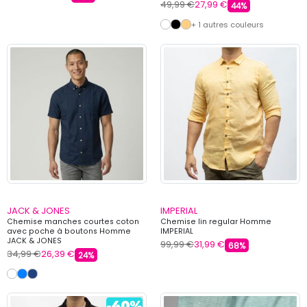
49,99 €
27,99 €
44%
+ 1 autres couleurs
JACK & JONES
IMPERIAL
Chemise manches courtes coton
Chemise lin regular Homme
avec poche à boutons Homme
IMPERIAL
JACK & JONES
99,99 €
31,99 €
68%
34,99 €
26,39 €
24%