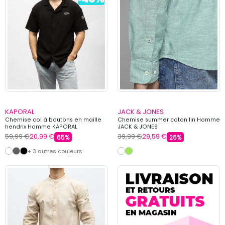
KAPORAL
JACK & JONES
Chemise col à boutons en maille
Chemise summer coton lin Homme
hendrix Homme KAPORAL
JACK & JONES
59,99 €
20,99 €
39,99 €
29,59 €
65%
26%
+ 3 autres couleurs