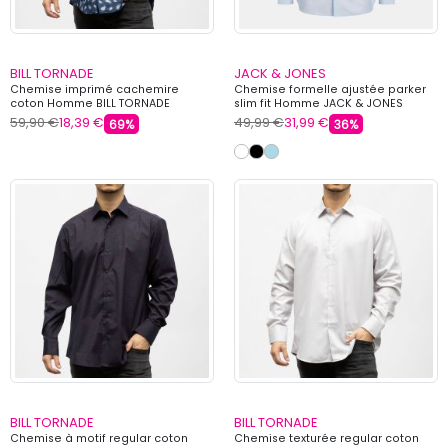
BILL TORNADE
JACK & JONES
Chemise imprimé cachemire
Chemise formelle ajustée parker
coton Homme BILL TORNADE
slim fit Homme JACK & JONES
59,90 €
18,39 €
49,99 €
31,99 €
69%
36%
BILL TORNADE
BILL TORNADE
Chemise à motif regular coton
Chemise texturée regular coton