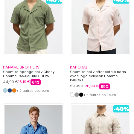
PANAME BROTHERS
KAPORAL
Chemise éponge col v Charly
Chemise col v effet cotelé noan
Homme PANAME BROTHERS
avec logo écusson Homme
KAPORAL
44,99 €
16,19 €
64%
59,99 €
20,99 €
65%
+ 2 autres couleurs
+ 5 autres couleurs