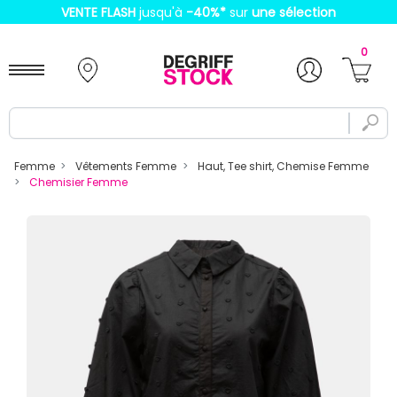
VENTE FLASH
jusqu'à
-40%
*
sur
une sélection
0
Femme
Vêtements Femme
Haut, Tee shirt, Chemise Femme
Chemisier Femme