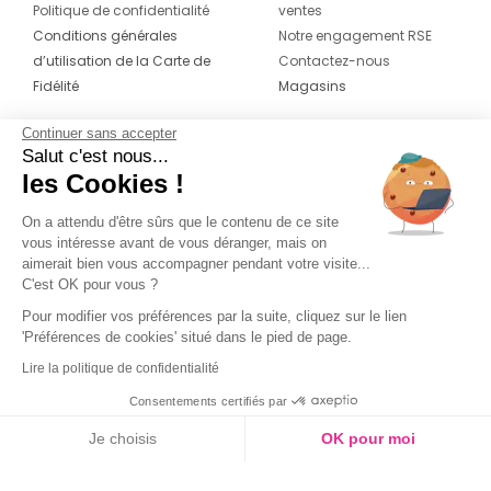
Politique de confidentialité
ventes
Conditions générales
Notre engagement RSE
d’utilisation de la Carte de
Contactez-nous
Fidélité
Magasins
Continuer sans accepter
CONTACT
SUIVEZ-NOUS SUR LES
Salut c'est nous...
RÉSEAUX
les Cookies !
04 42 20 78 42
Du lundi au jeudi de 8h30 à 16h30 & le
On a attendu d'être sûrs que le contenu de ce site
vous intéresse avant de vous déranger, mais on
vendredi de 8h30 à 15h30
aimerait bien vous accompagner pendant votre visite...
C'est OK pour vous ?
Pour modifier vos préférences par la suite, cliquez sur le lien
'Préférences de cookies' situé dans le pied de page.
Lire la politique de confidentialité
Consentements certifiés par
Je choisis
OK pour moi
Axeptio consent
Plateforme de Gestion du Consentement : Personnalisez vos O