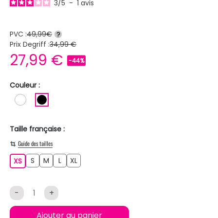
3
/
5
-
1
avis
PVC :
49,99€
?
Prix Degriff :
34,99 €
27,99 €
-44%
Couleur :
BLANC
NOIR
Taille française :
Guide des tailles
S
M
L
XL
XS
S
M
L
XL
XS
-
+
Ajouter au panier