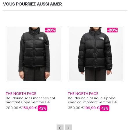
VOUS POURRIEZ AUSSI AIMER
THE NORTH FACE
THE NORTH FACE
Doudoune sans manches col
Doudoune classique zippée
montant zippé Femme THE
avec col montant Femme THE
NORTH FACE
NORTH FACE
280,00 €
159,99 €
350,00 €
199,99 €
42%
42%