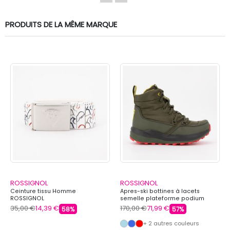
PRODUITS DE LA MÊME MARQUE
ROSSIGNOL
ROSSIGNOL
Ceinture tissu Homme
Apres-ski bottines à lacets
ROSSIGNOL
semelle plateforme podium
Mixte ROSSIGNOL
35,00 €
14,39 €
170,00 €
71,99 €
58%
57%
+ 2 autres couleurs