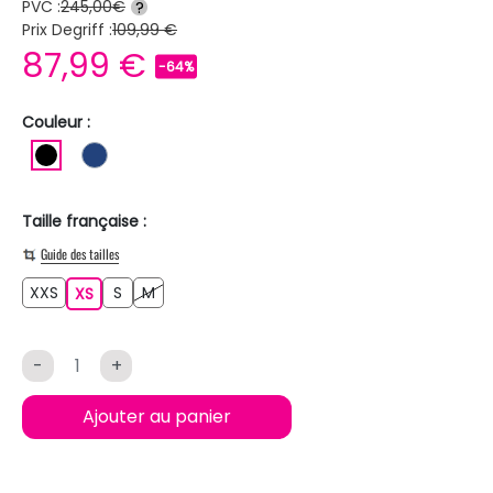
PVC :
245,00€
?
Prix Degriff :
109,99 €
87,99 €
-64%
Couleur :
NOIR
BLEU FONCE
Taille française :
Guide des tailles
XXS
S
M
XXS
XS
S
M
XS
-
+
Ajouter au panier