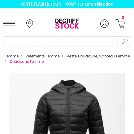
VENTE FLASH
jusqu'à
-40%
*
sur
une sélection
0
Femme
Vêtements Femme
Veste, Doudoune, Manteau Femme
Doudoune Femme