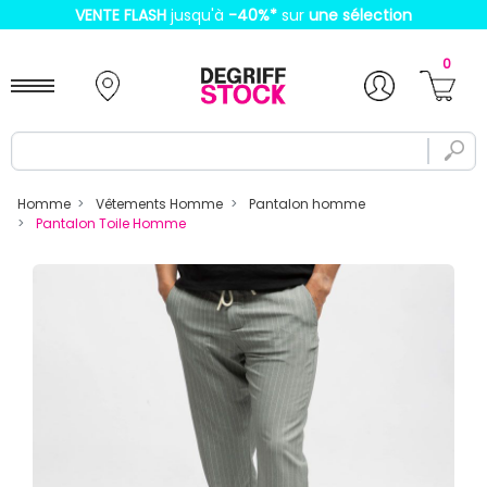
VENTE FLASH
jusqu'à
-40%
*
sur
une sélection
0
Homme
Vêtements Homme
Pantalon homme
Pantalon Toile Homme