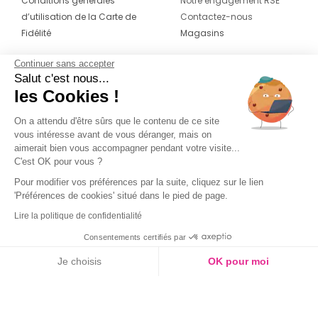
Conditions générales
Notre engagement RSE
d’utilisation de la Carte de
Contactez-nous
Fidélité
Magasins
Continuer sans accepter
CONTACT
SUIVEZ-NOUS SUR LES
Salut c'est nous...
RÉSEAUX
les Cookies !
04 42 20 78 42
Du lundi au jeudi de 8h30 à 16h30 & le
On a attendu d'être sûrs que le contenu de ce site
vous intéresse avant de vous déranger, mais on
vendredi de 8h30 à 15h30
aimerait bien vous accompagner pendant votre visite...
C'est OK pour vous ?
Pour modifier vos préférences par la suite, cliquez sur le lien
'Préférences de cookies' situé dans le pied de page.
Lire la politique de confidentialité
Consentements certifiés par
Je choisis
OK pour moi
Axeptio consent
Plateforme de Gestion du Consentement : Personnalisez vos O
Notre plateforme vous permet d'adapter et de gérer vos paramètr