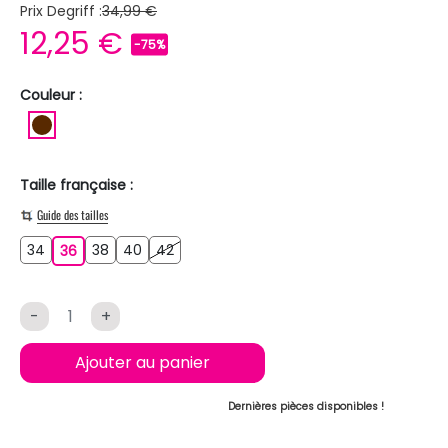
Prix Degriff :
34,99 €
12,25 €
-75%
Couleur :
MARRON
Taille française :
Guide des tailles
34
38
40
42
34
36
38
40
42
36
-
+
Ajouter au panier
Dernières pièces disponibles !