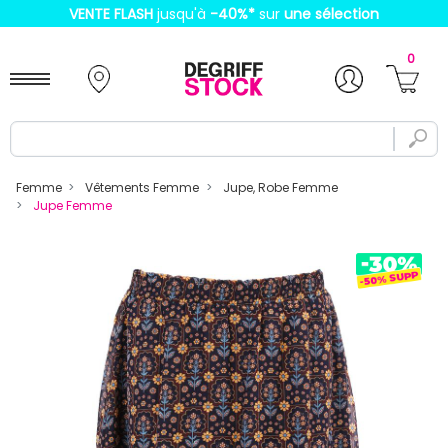
VENTE FLASH
jusqu'à
-40%
*
sur
une sélection
0
Femme
Vêtements Femme
Jupe, Robe Femme
Jupe Femme