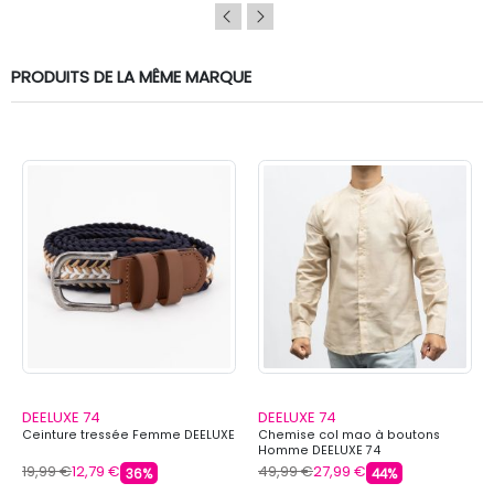
PRODUITS DE LA MÊME MARQUE
DEELUXE 74
DEELUXE 74
Ceinture tressée Femme DEELUXE
Chemise col mao à boutons
Homme DEELUXE 74
19,99 €
12,79 €
49,99 €
27,99 €
36%
44%