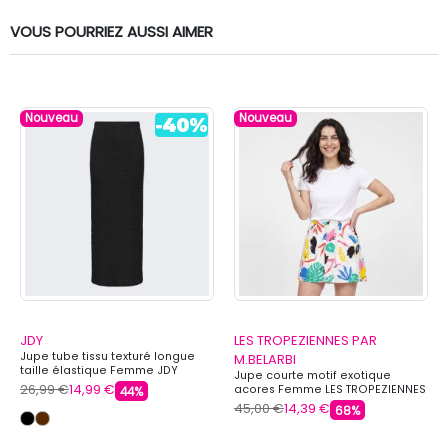
VOUS POURRIEZ AUSSI AIMER
Nouveau
Nouveau
JDY
LES TROPEZIENNES PAR
Jupe tube tissu texturé longue
M.BELARBI
taille élastique Femme JDY
Jupe courte motif exotique
26,99 €
14,99 €
acores Femme LES TROPEZIENNES
44%
PAR M.BELARBI
45,00 €
14,39 €
68%