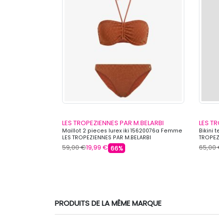
.BELARBI
LES TROPEZIENNES PAR M.BELARBI
LES T
anaba 15620073a
Maillot 2 pieces lurex iki 15620076a Femme
Bikini 
AR M.BELARBI
LES TROPEZIENNES PAR M.BELARBI
TROPEZ
59,00 €
19,99 €
65,00
66%
PRODUITS DE LA MÊME MARQUE