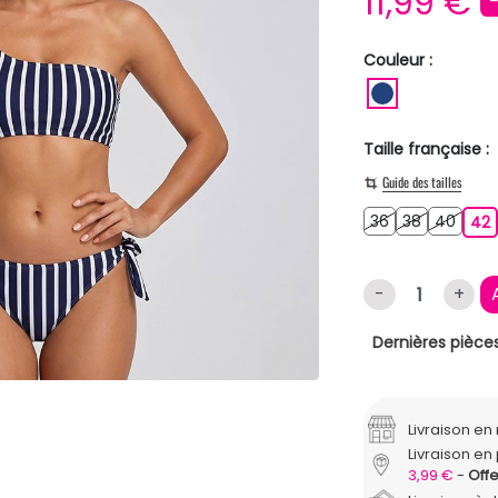
11,99 €
Couleur :
BLEU FONC
Taille française :
Guide des tailles
36
38
40
36
38
40
42
-
+
Dernières pièces
Livraison e
Livraison en 
3,99 €
Offe