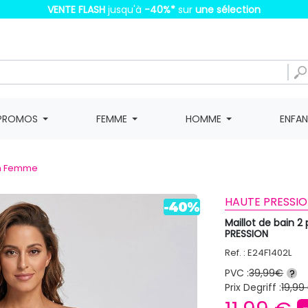
VENTE FLASH
jusqu'à
-40%
*
sur
une sélection
PROMOS
FEMME
HOMME
ENFA
in Femme
HAUTE PRESSIO
Maillot de bain 
PRESSION
Ref. : E24F1402L
PVC :
39,99€
?
Prix Degriff :
19,99