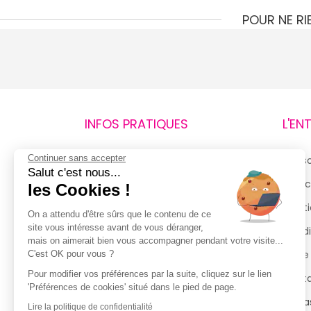
POUR NE R
INFOS PRATIQUES
L'EN
Continuer sans accepter
Retours et remboursements
Qui 
Salut c'est nous...
Suivi de commande
Espac
les Cookies !
Livraisons
Menti
On a attendu d'être sûrs que le contenu de ce
site vous intéresse avant de vous déranger,
Guide des tailles
Condi
mais on aimerait bien vous accompagner pendant votre visite...
Politique de confidentialité
Notre
C'est OK pour vous ?
Pour modifier vos préférences par la suite, cliquez sur le lien
Conditions générales d’utilisation
Cont
'Préférences de cookies' situé dans le pied de page.
de la Carte de Fidélité
Magas
Lire la politique de confidentialité