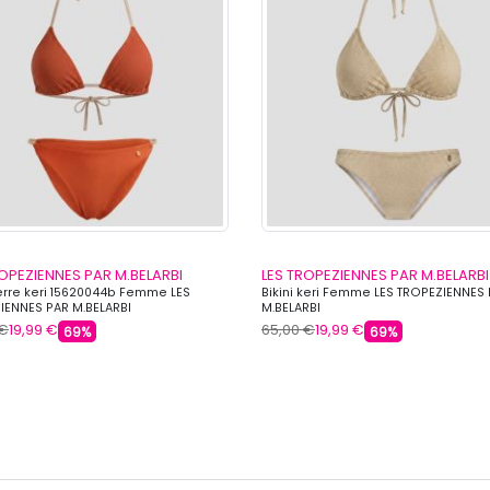
ROPEZIENNES PAR M.BELARBI
LES TROPEZIENNES PAR M.BELARBI
terre keri 15620044b Femme LES
Bikini keri Femme LES TROPEZIENNES
IENNES PAR M.BELARBI
M.BELARBI
 €
19,99 €
65,00 €
19,99 €
69%
69%