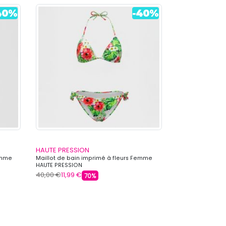
HAUTE PRESSION
HAUTE PRESSI
Femme
Maillot de bain imprimé à fleurs Femme
Maillot de bain 
HAUTE PRESSION
fleuri Femme HA
40,00 €
11,99 €
40,00 €
11,99 €
70%