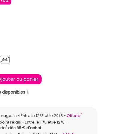
-70%
E
44
42
44
Ajouter au panier
 disponibles !
*
n magasin
Entre le 12/8 et le 20/8
Offerte
point relais
Entre le 11/8 et le 12/8
*
rte
dès 85 € d'achat