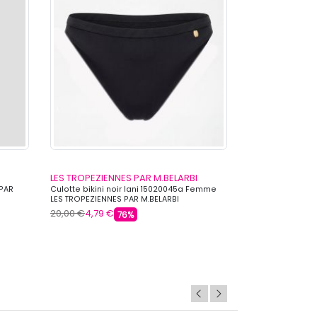
LES TROPEZIENNES PAR M.BELARBI
LES TROPEZIEN
 PAR
Culotte bikini noir lani 15020045a Femme
Haut de bikini n
LES TROPEZIENNES PAR M.BELARBI
LES TROPEZIENNE
20,00 €
4,79 €
39,00 €
10,39 €
76%