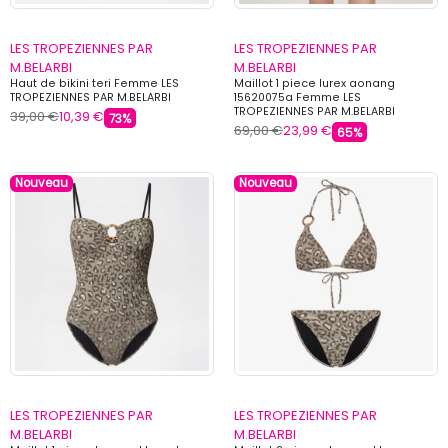
LES TROPEZIENNES PAR
LES TROPEZIENNES PAR
M.BELARBI
M.BELARBI
Haut de bikini teri Femme LES
Maillot 1 piece lurex aonang
TROPEZIENNES PAR M.BELARBI
15620075a Femme LES
TROPEZIENNES PAR M.BELARBI
39,00 €
10,39 €
73%
69,00 €
23,99 €
65%
Nouveau
Nouveau
LES TROPEZIENNES PAR
LES TROPEZIENNES PAR
M.BELARBI
M.BELARBI