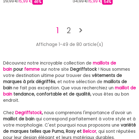
29,99 €
15,99 €
34,99 €
15,99 €
46%
54%
Suivant
1
2
>
Affichage 1-49 de 80 article(s)
Découvrez notre incroyable collection de
maillots de
bain
pour
femme
sur notre site
Degriffstock
! Nous sommes
votre destination ultime pour trouver des
vêtements de
marques à prix dégriffés
, et notre sélection de
maillots de
bain
ne fait pas exception. Que vous recherchiez un
maillot de
bain
tendance, confortable et de qualité,
vous êtes au bon
endroit.
Chez
Degriffstock
,
nous comprenons l'importance d'avoir un
maillot de bain
qui correspond parfaitement à votre style et à
votre morphologie. C'est pourquoi nous proposons une
variété
de marques telles que Puma, Roxy et
Belcor
, qui sont réputées
pour leur design élégant et leurs matériaux durables.