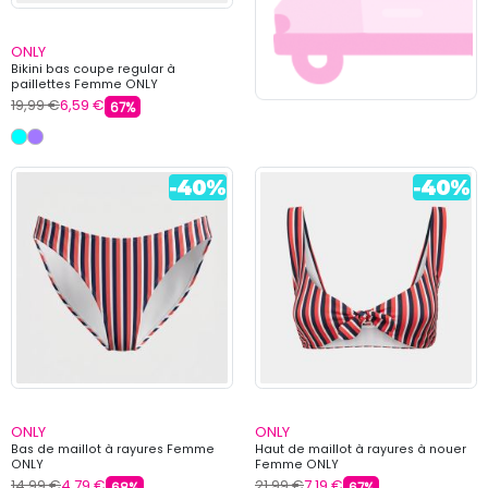
ONLY
Bikini bas coupe regular à
paillettes Femme ONLY
19,99 €
6,59 €
67%
ONLY
ONLY
Bas de maillot à rayures Femme
Haut de maillot à rayures à nouer
ONLY
Femme ONLY
14,99 €
4,79 €
21,99 €
7,19 €
68%
67%