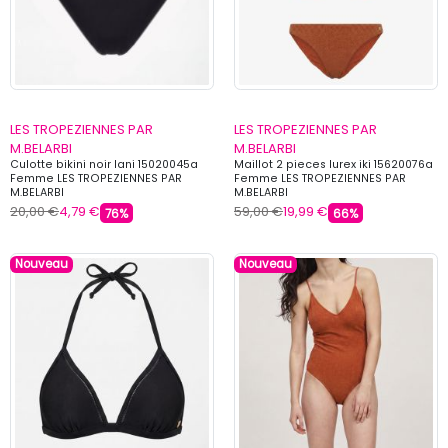
LES TROPEZIENNES PAR
LES TROPEZIENNES PAR
M.BELARBI
M.BELARBI
Culotte bikini noir lani 15020045a
Maillot 2 pieces lurex iki 15620076a
Femme LES TROPEZIENNES PAR
Femme LES TROPEZIENNES PAR
M.BELARBI
M.BELARBI
20,00 €
4,79 €
59,00 €
19,99 €
76%
66%
Nouveau
Nouveau