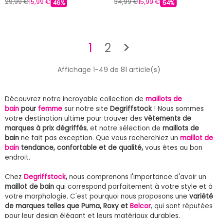
29,99 €
15,99 €
34,99 €
15,99 €
46%
54%
Suivant
1
2
>
Affichage 1-49 de 81 article(s)
Découvrez notre incroyable collection de
maillots de
bain
pour
femme
sur notre site
Degriffstock
! Nous sommes
votre destination ultime pour trouver des
vêtements de
marques à prix dégriffés
, et notre sélection de
maillots de
bain
ne fait pas exception. Que vous recherchiez un
maillot de
bain
tendance, confortable et de qualité,
vous êtes au bon
endroit.
Chez
Degriffstock
,
nous comprenons l'importance d'avoir un
maillot de bain
qui correspond parfaitement à votre style et à
votre morphologie. C'est pourquoi nous proposons une
variété
de marques telles que Puma, Roxy et
Belcor
, qui sont réputées
pour leur design élégant et leurs matériaux durables.