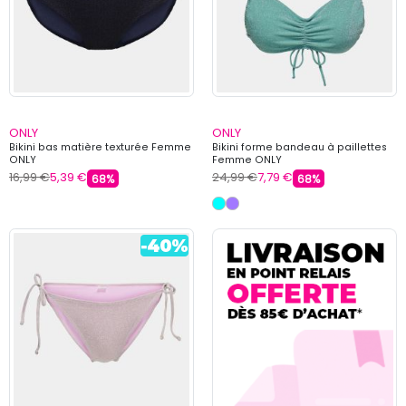
ONLY
ONLY
Bikini bas matière texturée Femme
Bikini forme bandeau à paillettes
ONLY
Femme ONLY
16,99 €
5,39 €
24,99 €
7,79 €
68%
68%