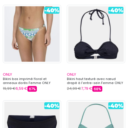
ONLY
ONLY
Bikini bas imprimé floral et
Bikini haut texturé avec nœud
anneaux dorés Femme ONLY
drapé à l'entre-sein Femme ONLY
19,99 €
6,59 €
24,99 €
7,79 €
67%
68%