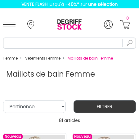
VENTE FLASH
jusqu'à
-40%
*
sur
une sélection
0
Femme
Vêtements Femme
Maillots de bain Femme
Maillots de bain Femme
FILTRER
81 articles
Nouveau
Nouveau