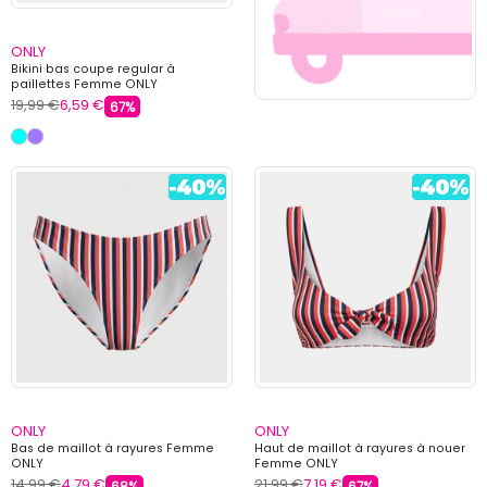
ONLY
Bikini bas coupe regular à
paillettes Femme ONLY
19,99 €
6,59 €
67%
ONLY
ONLY
Bas de maillot à rayures Femme
Haut de maillot à rayures à nouer
ONLY
Femme ONLY
14,99 €
4,79 €
21,99 €
7,19 €
68%
67%