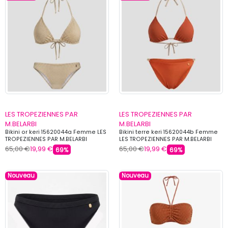
LES TROPEZIENNES PAR
LES TROPEZIENNES PAR
M.BELARBI
M.BELARBI
Bikini or keri 15620044a Femme LES
Bikini terre keri 15620044b Femme
TROPEZIENNES PAR M.BELARBI
LES TROPEZIENNES PAR M.BELARBI
65,00 €
19,99 €
65,00 €
19,99 €
69%
69%
Nouveau
Nouveau