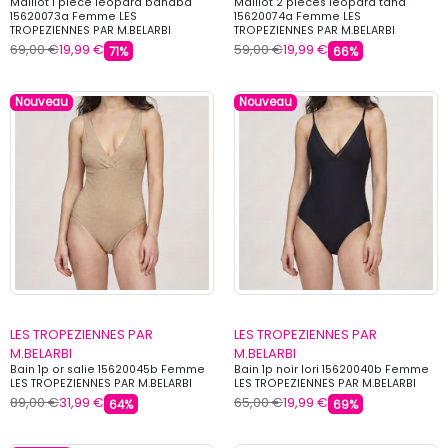
Maillot 1 piece leopard banaba
Maillot 2 pieces leopard tana
15620073a Femme LES
15620074a Femme LES
TROPEZIENNES PAR M.BELARBI
TROPEZIENNES PAR M.BELARBI
69,00 €
19,99 €
59,00 €
19,99 €
71%
66%
Nouveau
Nouveau
LES TROPEZIENNES PAR
LES TROPEZIENNES PAR
M.BELARBI
M.BELARBI
Bain 1p or salie 15620045b Femme
Bain 1p noir lori 15620040b Femme
LES TROPEZIENNES PAR M.BELARBI
LES TROPEZIENNES PAR M.BELARBI
89,00 €
31,99 €
65,00 €
19,99 €
64%
69%