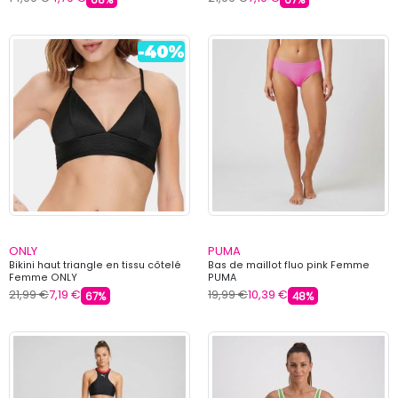
ONLY
PUMA
Bikini haut triangle en tissu côtelé
Bas de maillot fluo pink Femme
Femme ONLY
PUMA
21,99 €
7,19 €
19,99 €
10,39 €
67%
48%