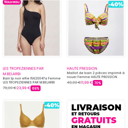
Nouveau
LES TROPEZIENNES PAR
HAUTE PRESSION
Maillot de bain 2 pièces imprimé à
M.BELARBI
nouer Femme HAUTE PRESSION
Bain 1p noir elfie 15620047a Femme
40,00 €
11,99 €
LES TROPEZIENNES PAR M.BELARBI
70%
79,00 €
23,99 €
69%