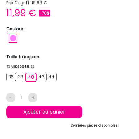
Prix Degriff :
19,99 €
11,99 €
-70%
Couleur :
ROSE
Taille française :
Guide des tailles
36
38
42
44
36
38
40
42
44
40
-
+
Ajouter au panier
Dernières pièces disponibles !