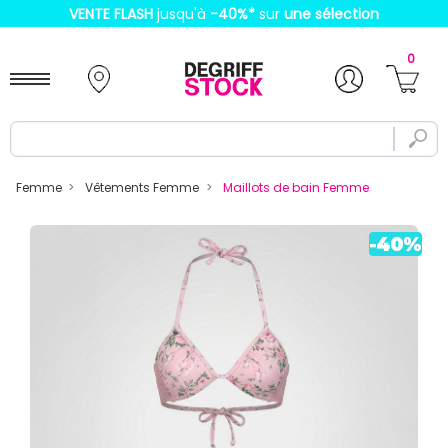
VENTE FLASH
jusqu'à
-40%
*
sur
une sélection
0
Femme
Vêtements Femme
Maillots de bain Femme