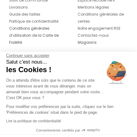
Suivi de commande
Espace recrutement
Livraisons
Mentions légales
Guide des tailles
Conditions générales de
Politique de confidentialité
ventes
Conditions générales
Notre engagement RSE
d’utilisation de la Carte de
Contactez-nous
Fidélité
Magasins
Continuer sans accepter
CONTACT
SUIVEZ-NOUS SUR LES
Salut c'est nous...
RÉSEAUX
les Cookies !
04 42 20 78 42
Du lundi au jeudi de 8h30 à 16h30 & le
On a attendu d'être sûrs que le contenu de ce site
vous intéresse avant de vous déranger, mais on
vendredi de 8h30 à 15h30
aimerait bien vous accompagner pendant votre visite...
C'est OK pour vous ?
Pour modifier vos préférences par la suite, cliquez sur le lien
'Préférences de cookies' situé dans le pied de page.
Lire la politique de confidentialité
Consentements certifiés par