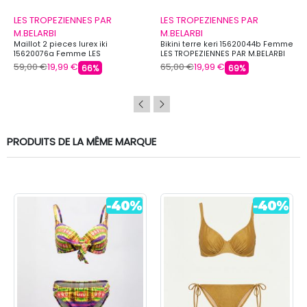
LES TROPEZIENNES PAR
LES TROPEZIENNES PAR
M.BELARBI
M.BELARBI
Maillot 2 pieces lurex iki
Bikini terre keri 15620044b Femme
15620076a Femme LES
LES TROPEZIENNES PAR M.BELARBI
TROPEZIENNES PAR M.BELARBI
59,00 €
19,99 €
65,00 €
19,99 €
66%
69%
PRODUITS DE LA MÊME MARQUE