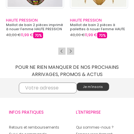
HAUTE PRESSION
HAUTE PRESSION
Maillot de bain 2 pièces imprimé
Maillot de bain 2 pièces à
à nouer Femme HAUTE PRESSION
pailettes à nouer Femme HAUTE
PRESSION
40,00 €
11,99 €
40,00 €
11,99 €
70%
70%
POUR NE RIEN MANQUER DE NOS PROCHAINS
ARRIVAGES, PROMOS & ACTUS
INFOS PRATIQUES
L'ENTREPRISE
Retours et remboursements
Qui sommes-nous ?