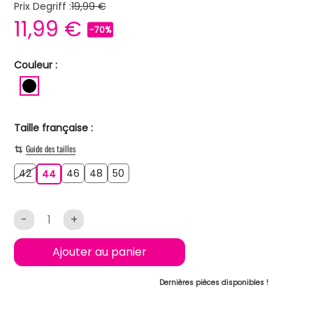
Prix Degriff :
19,99 €
11,99 €
-70%
Couleur :
NOIR
Taille française :
Guide des tailles
42
46
48
50
42
44
46
48
50
44
-
+
Ajouter au panier
Dernières pièces disponibles !