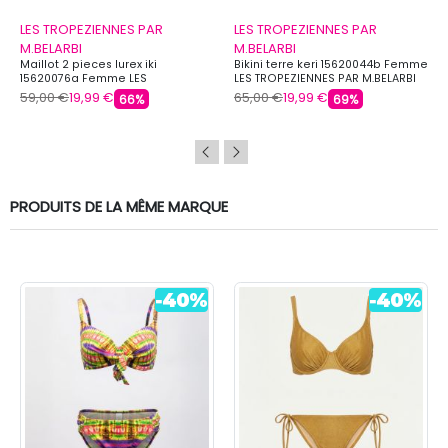
LES TROPEZIENNES PAR
LES TROPEZIENNES PAR
M.BELARBI
M.BELARBI
Maillot 2 pieces lurex iki
Bikini terre keri 15620044b Femme
15620076a Femme LES
LES TROPEZIENNES PAR M.BELARBI
TROPEZIENNES PAR M.BELARBI
59,00 €
19,99 €
65,00 €
19,99 €
66%
69%
PRODUITS DE LA MÊME MARQUE