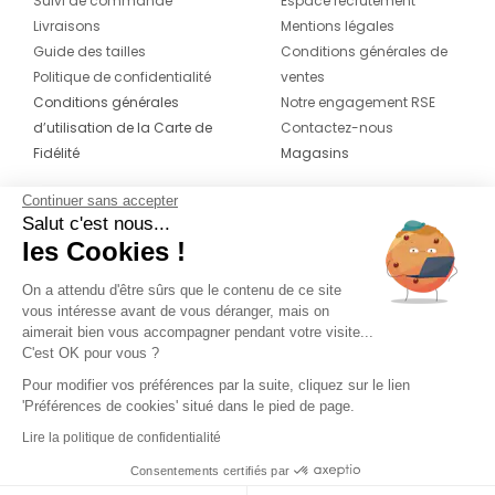
Suivi de commande
Espace recrutement
Livraisons
Mentions légales
Guide des tailles
Conditions générales de
Politique de confidentialité
ventes
Conditions générales
Notre engagement RSE
d’utilisation de la Carte de
Contactez-nous
Fidélité
Magasins
Continuer sans accepter
CONTACT
SUIVEZ-NOUS SUR LES
Salut c'est nous...
RÉSEAUX
les Cookies !
04 42 20 78 42
Du lundi au jeudi de 8h30 à 16h30 & le
On a attendu d'être sûrs que le contenu de ce site
vous intéresse avant de vous déranger, mais on
vendredi de 8h30 à 15h30
aimerait bien vous accompagner pendant votre visite...
C'est OK pour vous ?
Pour modifier vos préférences par la suite, cliquez sur le lien
'Préférences de cookies' situé dans le pied de page.
Lire la politique de confidentialité
Consentements certifiés par