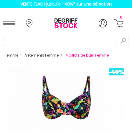
VENTE FLASH
jusqu'à
-40%
*
sur
une sélection
0
Femme
Vêtements Femme
Maillots de bain Femme