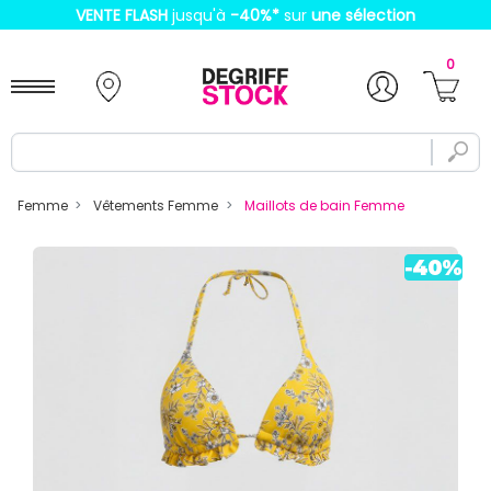
VENTE FLASH
jusqu'à
-40%
*
sur
une sélection
0
Femme
Vêtements Femme
Maillots de bain Femme