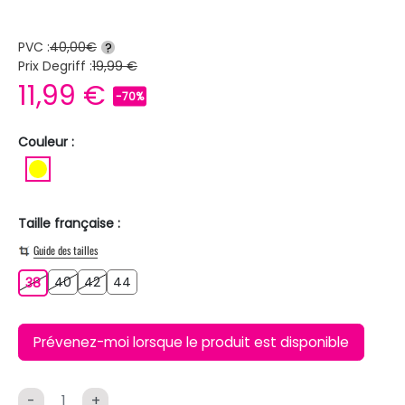
PVC :
40,00€
?
Prix Degriff :
19,99 €
11,99 €
-70%
Couleur :
JAUNE
Taille française :
Guide des tailles
40
42
44
38
40
42
44
38
Prévenez-moi lorsque le produit est disponible
-
+