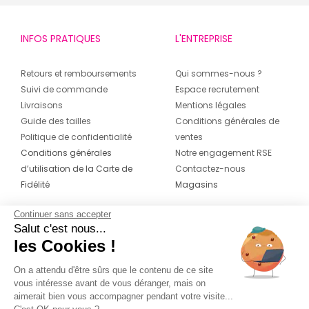
INFOS PRATIQUES
L'ENTREPRISE
Retours et remboursements
Qui sommes-nous ?
Suivi de commande
Espace recrutement
Livraisons
Mentions légales
Guide des tailles
Conditions générales de
Politique de confidentialité
ventes
Conditions générales
Notre engagement RSE
d’utilisation de la Carte de
Contactez-nous
Fidélité
Magasins
Continuer sans accepter
CONTACT
SUIVEZ-NOUS SUR LES
Salut c'est nous...
RÉSEAUX
les Cookies !
04 42 20 78 42
Du lundi au jeudi de 8h30 à 16h30 & le
On a attendu d'être sûrs que le contenu de ce site
vous intéresse avant de vous déranger, mais on
vendredi de 8h30 à 15h30
aimerait bien vous accompagner pendant votre visite...