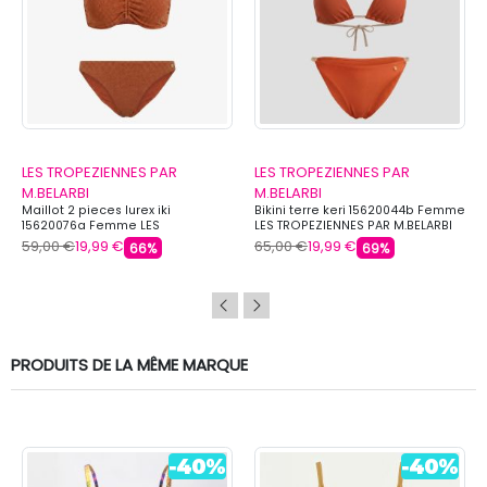
LES TROPEZIENNES PAR
LES TROPEZIENNES PAR
M.BELARBI
M.BELARBI
Maillot 2 pieces lurex iki
Bikini terre keri 15620044b Femme
15620076a Femme LES
LES TROPEZIENNES PAR M.BELARBI
TROPEZIENNES PAR M.BELARBI
59,00 €
19,99 €
65,00 €
19,99 €
66%
69%
PRODUITS DE LA MÊME MARQUE