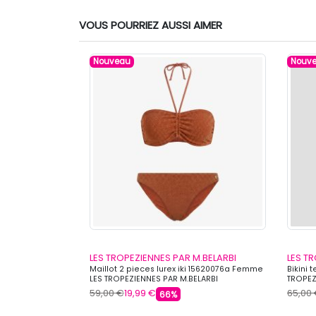
VOUS POURRIEZ AUSSI AIMER
Nouveau
Nouv
.BELARBI
LES TROPEZIENNES PAR M.BELARBI
LES T
anaba 15620073a
Maillot 2 pieces lurex iki 15620076a Femme
Bikini 
AR M.BELARBI
LES TROPEZIENNES PAR M.BELARBI
TROPEZ
59,00 €
19,99 €
65,00
66%