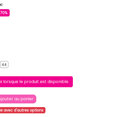
 €
-70%
RE
42
44
44
lorsque le produit est disponible
Ajouter au panier
le avec d'autres options