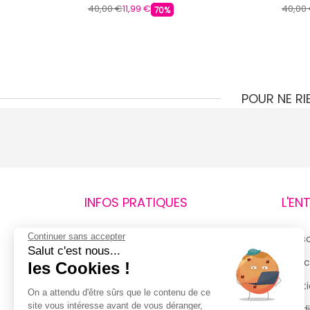
40,00 €
11,99 €
40,00
70%
POUR NE R
INFOS PRATIQUES
L'EN
Continuer sans accepter
Retours et remboursements
Qui 
Salut c'est nous...
Suivi de commande
Espac
les Cookies !
Livraisons
Menti
On a attendu d'être sûrs que le contenu de ce
site vous intéresse avant de vous déranger,
Guide des tailles
Condi