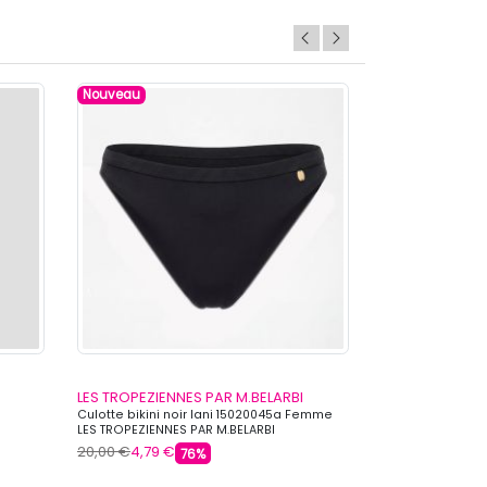
Nouveau
Nouveau
LES TROPEZIENNES PAR M.BELARBI
LES TROPEZIEN
Culotte bikini noir lani 15020045a Femme
Haut de bikini n
LES TROPEZIENNES PAR M.BELARBI
LES TROPEZIENNE
20,00 €
4,79 €
39,00 €
10,39 €
76%