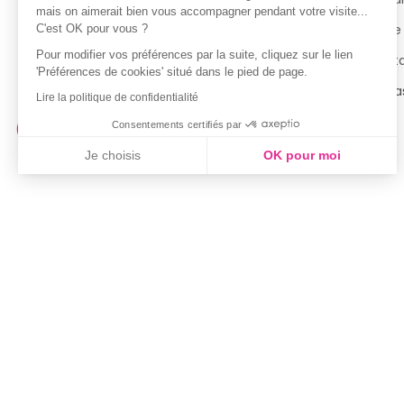
mais on aimerait bien vous accompagner pendant votre visite...
Politique de confidentialité
Notre
C'est OK pour vous ?
Pour modifier vos préférences par la suite, cliquez sur le lien
Conditions générales d’utilisation
Cont
'Préférences de cookies' situé dans le pied de page.
de la Carte de Fidélité
Magas
Lire la politique de confidentialité
Consentements certifiés par
Je choisis
OK pour moi
Axeptio consent
Plateforme de Gestion du Consentement : Personnalisez vo
Notre plateforme vous permet d'adapter et de gérer vos param