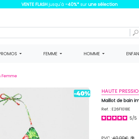
VENTE FLASH
jusqu'à
-40%
*
sur
une sélection
PROMOS
FEMME
HOMME
ENFA
in Femme
HAUTE PRESSIO
Maillot de bain 
Ref. : E26F1018E
5
/
5
PVC :
40,00€
?