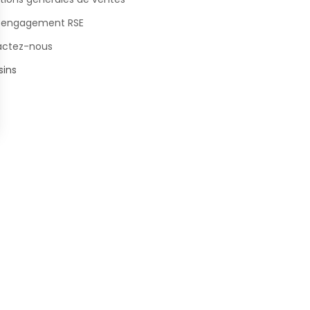
 engagement RSE
actez-nous
ins
s Options
ètres de confidentialité, en garantissant la conformité avec le