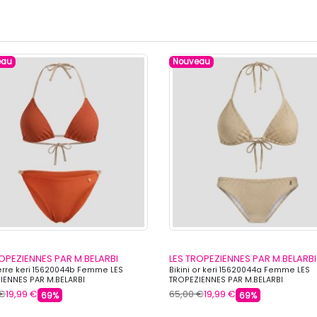
eau
Nouveau
ROPEZIENNES PAR M.BELARBI
LES TROPEZIENNES PAR M.BELARBI
terre keri 15620044b Femme LES
Bikini or keri 15620044a Femme LES
IENNES PAR M.BELARBI
TROPEZIENNES PAR M.BELARBI
 €
19,99 €
65,00 €
19,99 €
69%
69%