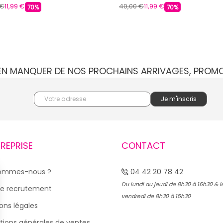
 €
11,99 €
40,00 €
11,99 €
70%
70%
IEN MANQUER DE NOS PROCHAINS ARRIVAGES, PROM
TREPRISE
CONTACT
sommes-nous ?
04 42 20 78 42
Du lundi au jeudi de 8h30 à 16h30 & l
e recrutement
vendredi de 8h30 à 15h30
ons légales
tions générales de ventes