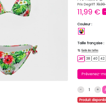
Prix Degriff :
19,99
11,99 €
Couleur :
MULTICOLO
Taille française :
Guide des tailles
38
40
36
38
40
42
36
Prévenez-moi 
-
+
Produit disponib