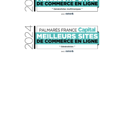
s réglementations. Personnalisez vos préférences pour contrôler