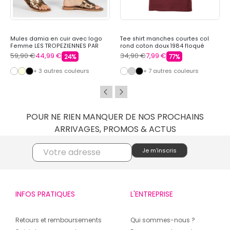
Mules damia en cuir avec logo
Tee shirt manches courtes col
Femme LES TROPEZIENNES PAR
rond coton doux 1984 floqué
M.BELARBI
raoul Homme REDSKINS
59,90 €
44,99 €
34,90 €
7,99 €
24%
77%
+ 3 autres couleurs
+ 7 autres couleurs
POUR NE RIEN MANQUER DE NOS PROCHAINS
ARRIVAGES, PROMOS & ACTUS
INFOS PRATIQUES
L'ENTREPRISE
Retours et remboursements
Qui sommes-nous ?