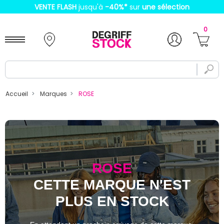
VENTE FLASH
jusqu'à
-40%
*
sur
une sélection
0
Accueil
Marques
ROSE
ROSE
CETTE MARQUE N'EST
PLUS EN STOCK