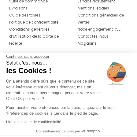
Suivi de commande
Espace recrutement
Livraisons
Mentions légales
Guide des tailles
Conditions générales de
Politique de confidentialité
ventes
Conditions générales
Notre engagement RSE
d’utilisation de la Carte de
Contactez-nous
Fidélité
Magasins
Continuer sans accepter
CONTACT
SUIVEZ-NOUS SUR LES
Salut c'est nous...
RÉSEAUX
les Cookies !
04 42 20 78 42
Du lundi au jeudi de 8h30 à 16h30 & le
On a attendu d'être sûrs que le contenu de ce site
vous intéresse avant de vous déranger, mais on
vendredi de 8h30 à 15h30
aimerait bien vous accompagner pendant votre visite...
C'est OK pour vous ?
Pour modifier vos préférences par la suite, cliquez sur le lien
'Préférences de cookies' situé dans le pied de page.
Lire la politique de confidentialité
Consentements certifiés par