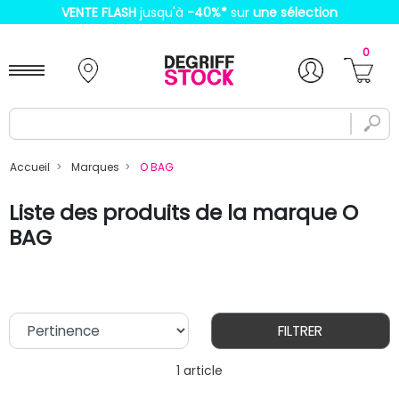
VENTE FLASH
jusqu'à
-40%
*
sur
une sélection
0
Accueil
Marques
O BAG
Liste des produits de la marque O
BAG
FILTRER
1 article