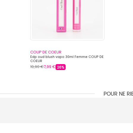
COUP DE COEUR
Edp oud blush vapo 30ml Femme COUP DE
COEUR
10,90 €
7,99 €
26%
POUR NE R