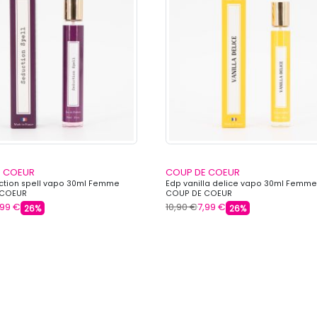
E COEUR
COUP DE COEUR
ction spell vapo 30ml Femme
Edp vanilla delice vapo 30ml Femme
 COEUR
COUP DE COEUR
,99 €
10,90 €
7,99 €
26%
26%