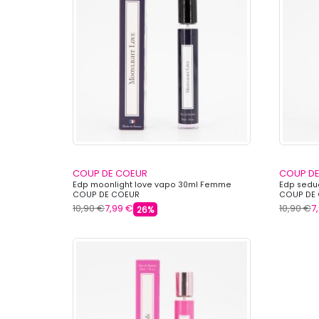
COUP DE COEUR
COUP D
Edp moonlight love vapo 30ml Femme
Edp sedu
COUP DE COEUR
COUP DE
10,90 €
7,99 €
10,90 €
7
26%