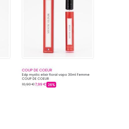
COUP DE COEUR
Edp mystic elixir floral vapo 30ml Femme
COUP DE COEUR
10,90 €
7,99 €
26%