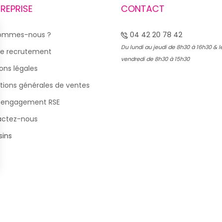
TREPRISE
CONTACT
sommes-nous ?
04 42 20 78 42
Du lundi au jeudi de 8h30 à 16h30 & l
e recrutement
vendredi de 8h30 à 15h30
ons légales
tions générales de ventes
 engagement RSE
actez-nous
ins
s Options
ètres de confidentialité, en garantissant la conformité avec le