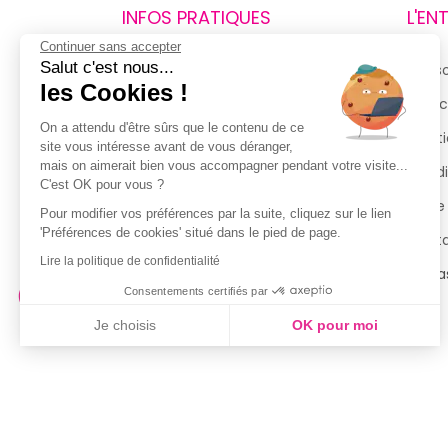
INFOS PRATIQUES
L'EN
Continuer sans accepter
Salut c'est nous...
Retours et remboursements
Qui 
les Cookies !
Suivi de commande
Espac
On a attendu d'être sûrs que le contenu de ce
Livraisons
Menti
site vous intéresse avant de vous déranger,
mais on aimerait bien vous accompagner pendant votre visite...
Guide des tailles
Condi
C'est OK pour vous ?
Politique de confidentialité
Notre
Pour modifier vos préférences par la suite, cliquez sur le lien
'Préférences de cookies' situé dans le pied de page.
Conditions générales d’utilisation
Cont
Lire la politique de confidentialité
de la Carte de Fidélité
Magas
Consentements certifiés par
Je choisis
OK pour moi
Axeptio consent
Plateforme de Gestion du Consentement : Personnalisez vo
Notre plateforme vous permet d'adapter et de gérer vos param