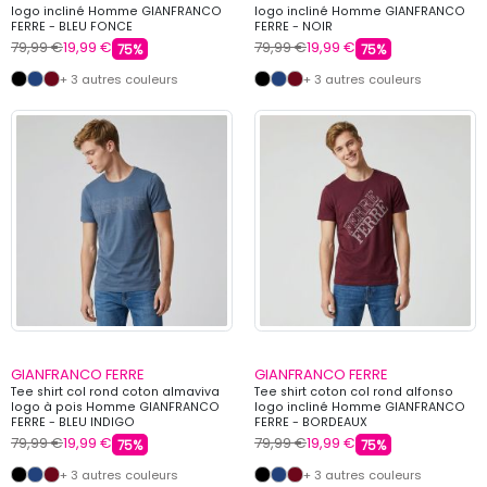
logo incliné Homme GIANFRANCO
logo incliné Homme GIANFRANCO
FERRE - BLEU FONCE
FERRE - NOIR
79,99 €
19,99 €
79,99 €
19,99 €
75%
75%
+ 3 autres couleurs
+ 3 autres couleurs
GIANFRANCO FERRE
GIANFRANCO FERRE
Tee shirt col rond coton almaviva
Tee shirt coton col rond alfonso
logo à pois Homme GIANFRANCO
logo incliné Homme GIANFRANCO
FERRE - BLEU INDIGO
FERRE - BORDEAUX
79,99 €
19,99 €
79,99 €
19,99 €
75%
75%
+ 3 autres couleurs
+ 3 autres couleurs