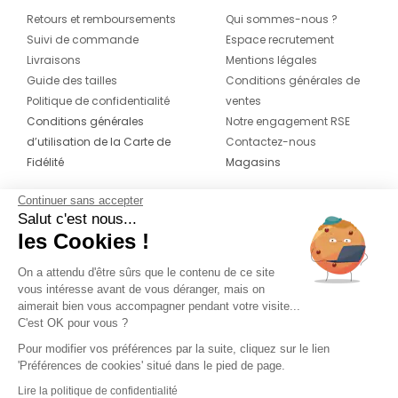
Retours et remboursements
Qui sommes-nous ?
Suivi de commande
Espace recrutement
Livraisons
Mentions légales
Guide des tailles
Conditions générales de
Politique de confidentialité
ventes
Conditions générales
Notre engagement RSE
d’utilisation de la Carte de
Contactez-nous
Fidélité
Magasins
Continuer sans accepter
CONTACT
SUIVEZ-NOUS SUR LES
Salut c'est nous...
RÉSEAUX
les Cookies !
04 42 20 78 42
Du lundi au jeudi de 8h30 à 16h30 & le
On a attendu d'être sûrs que le contenu de ce site
vous intéresse avant de vous déranger, mais on
vendredi de 8h30 à 15h30
aimerait bien vous accompagner pendant votre visite...
C'est OK pour vous ?
Pour modifier vos préférences par la suite, cliquez sur le lien
'Préférences de cookies' situé dans le pied de page.
Lire la politique de confidentialité