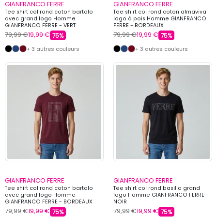
GIANFRANCO FERRE
GIANFRANCO FERRE
Tee shirt col rond coton bartolo
Tee shirt col rond coton almaviva
avec grand logo Homme
logo à pois Homme GIANFRANCO
GIANFRANCO FERRE - VERT
FERRE - BORDEAUX
79,99 €
19,99 €
79,99 €
19,99 €
75%
75%
+ 3 autres couleurs
+ 3 autres couleurs
GIANFRANCO FERRE
GIANFRANCO FERRE
Tee shirt col rond coton bartolo
Tee shirt col rond basilio grand
avec grand logo Homme
logo Homme GIANFRANCO FERRE -
GIANFRANCO FERRE - BORDEAUX
NOIR
79,99 €
19,99 €
79,99 €
19,99 €
75%
75%