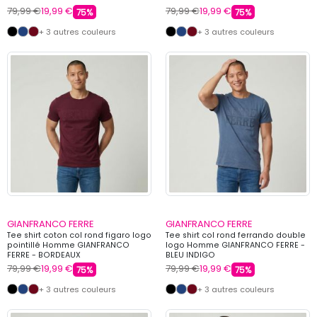
79,99 €
19,99 €
79,99 €
19,99 €
75%
75%
+ 3 autres couleurs
+ 3 autres couleurs
GIANFRANCO FERRE
GIANFRANCO FERRE
Tee shirt coton col rond figaro logo
Tee shirt col rond ferrando double
pointillé Homme GIANFRANCO
logo Homme GIANFRANCO FERRE -
FERRE - BORDEAUX
BLEU INDIGO
79,99 €
19,99 €
79,99 €
19,99 €
75%
75%
+ 3 autres couleurs
+ 3 autres couleurs