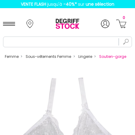
VENTE FLASH
jusqu'à
-40%
*
sur
une sélection
0
Femme
Sous-vêtements Femme
Lingerie
Soutien-gorge