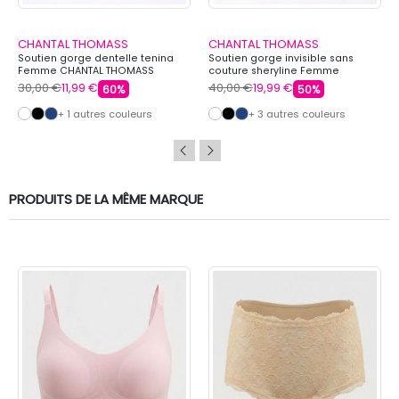
CHANTAL THOMASS
CHANTAL THOMASS
Soutien gorge dentelle tenina
Soutien gorge invisible sans
Femme CHANTAL THOMASS
couture sheryline Femme
CHANTAL THOMASS
30,00 €
11,99 €
40,00 €
19,99 €
60%
50%
+ 1 autres couleurs
+ 3 autres couleurs
PRODUITS DE LA MÊME MARQUE