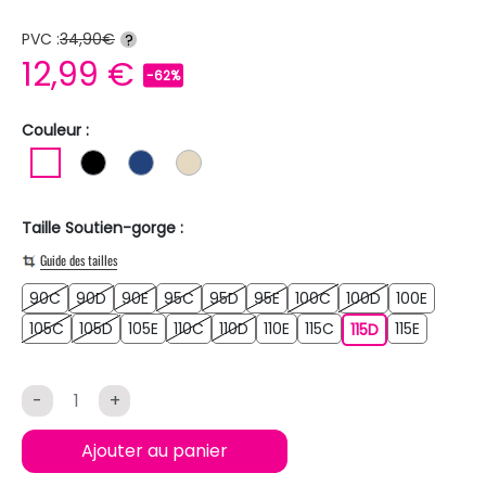
PVC :
34,90€
?
12,99 €
-62%
Couleur :
BLANC
NOIR
BLEU FONCE
BEIGE
Taille Soutien-gorge :
Guide des tailles
90C
90D
90E
95C
95D
95E
100C
100D
100E
90C
90D
90E
95C
95D
95E
100C
100D
100E
105C
105D
105E
110C
110D
110E
115C
115E
105C
105D
105E
110C
110D
110E
115C
115D
115E
115D
-
+
Ajouter au panier