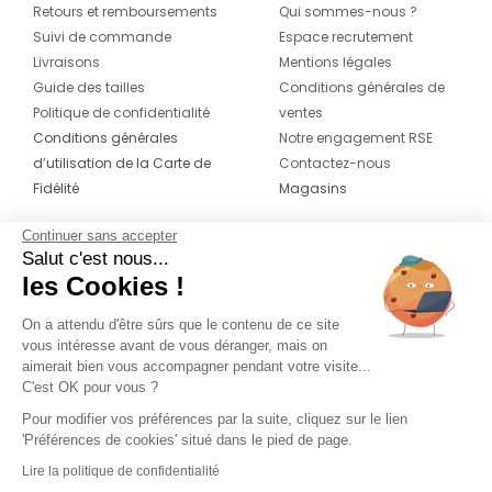
Retours et remboursements
Qui sommes-nous ?
Suivi de commande
Espace recrutement
Livraisons
Mentions légales
Guide des tailles
Conditions générales de
Politique de confidentialité
ventes
Conditions générales
Notre engagement RSE
d’utilisation de la Carte de
Contactez-nous
Fidélité
Magasins
Continuer sans accepter
CONTACT
SUIVEZ-NOUS SUR LES
Salut c'est nous...
RÉSEAUX
les Cookies !
04 42 20 78 42
Du lundi au jeudi de 8h30 à 16h30 & le
On a attendu d'être sûrs que le contenu de ce site
vous intéresse avant de vous déranger, mais on
vendredi de 8h30 à 15h30
aimerait bien vous accompagner pendant votre visite...
C'est OK pour vous ?
Pour modifier vos préférences par la suite, cliquez sur le lien
'Préférences de cookies' situé dans le pied de page.
Lire la politique de confidentialité