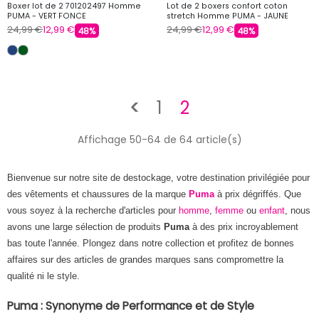
Boxer lot de 2 701202497 Homme
Lot de 2 boxers confort coton
PUMA - VERT FONCE
stretch Homme PUMA - JAUNE
24,99 €
12,99 €
24,99 €
12,99 €
48%
48%
Précédent
<
1
2
Affichage 50-64 de 64 article(s)
Bienvenue sur notre site de destockage, votre destination privilégiée pour
des vêtements et chaussures de la marque
Puma
à prix dégriffés. Que
vous soyez à la recherche d'articles pour
homme
,
femme
ou
enfant
, nous
avons une large sélection de produits
Puma
à des prix incroyablement
bas toute l'année. Plongez dans notre collection et profitez de bonnes
affaires sur des articles de grandes marques sans compromettre la
qualité ni le style.
Puma : Synonyme de Performance et de Style