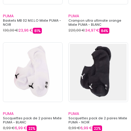
PUMA
PUMA
Baskets MB 02 M.E.L.O Mixte PUMA -
Crampon ultra ultimate orange
NOIR
Mixte PUMA - BLANC
130,00 €
23,96 €
220,00 €
34,97 €
81%
84%
PUMA
PUMA
Socquettes pack de 2 paires Mixte
Socquettes pack de 2 paires Mixte
PUMA - BLANC
PUMA - NOIR
8,99 €
6,99 €
8,99 €
6,99 €
22%
22%