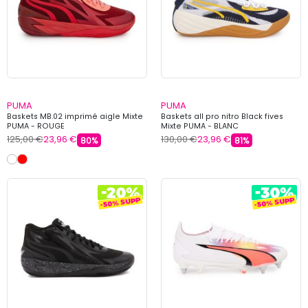
PUMA
PUMA
Baskets MB.02 imprimé aigle Mixte
Baskets all pro nitro Black fives
PUMA - ROUGE
Mixte PUMA - BLANC
125,00 €
23,96 €
130,00 €
23,96 €
80%
81%