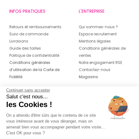
INFOS PRATIQUES
L'ENTREPRISE
Retours et remboursements
Qui sommes-nous ?
Suivi de commande
Espace recrutement
Livraisons
Mentions légales
Guide des tailles
Conditions générales de
Politique de confidentialité
ventes
Conditions générales
Notre engagement RSE
d’utilisation de la Carte de
Contactez-nous
Fidélité
Magasins
Continuer sans accepter
CONTACT
SUIVEZ-NOUS SUR LES
Salut c'est nous...
RÉSEAUX
les Cookies !
04 42 20 78 42
Du lundi au jeudi de 8h30 à 16h30 & le
On a attendu d'être sûrs que le contenu de ce site
vous intéresse avant de vous déranger, mais on
vendredi de 8h30 à 15h30
aimerait bien vous accompagner pendant votre visite...
C'est OK pour vous ?