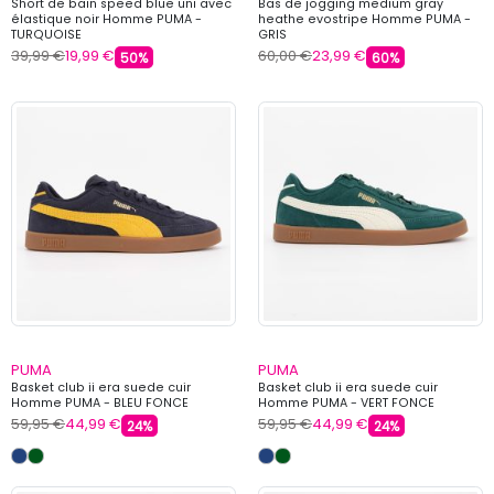
Short de bain speed blue uni avec
Bas de jogging medium gray
élastique noir Homme PUMA -
heathe evostripe Homme PUMA -
TURQUOISE
GRIS
39,99 €
19,99 €
60,00 €
23,99 €
50%
60%
PUMA
PUMA
Basket club ii era suede cuir
Basket club ii era suede cuir
Homme PUMA - BLEU FONCE
Homme PUMA - VERT FONCE
59,95 €
44,99 €
59,95 €
44,99 €
24%
24%