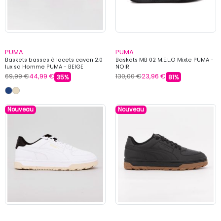
PUMA
PUMA
Baskets basses à lacets caven 2.0
Baskets MB 02 M.E.L.O Mixte PUMA -
lux sd Homme PUMA - BEIGE
NOIR
69,99 €
44,99 €
130,00 €
23,96 €
35%
81%
Nouveau
Nouveau