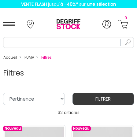
VENTE FLASH
jusqu'à
-40%
*
sur
une sélection
0
Accueil
PUMA
Filtres
Filtres
FILTRER
32 articles
Nouveau
Nouveau