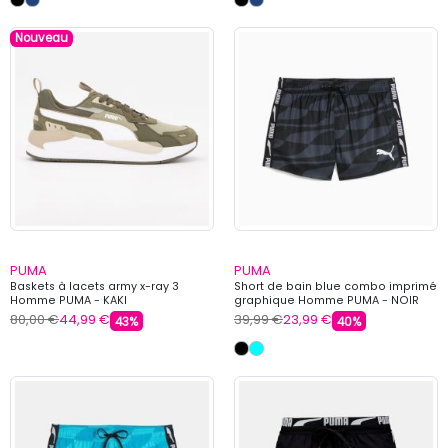
Nouveau
PUMA
PUMA
Baskets à lacets army x-ray 3
Short de bain blue combo imprimé
Homme PUMA - KAKI
graphique Homme PUMA - NOIR
80,00 €
44,99 €
39,99 €
23,99 €
43%
40%