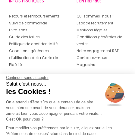
INFOS PRATIQUES
L'ENTREPRISE
Retours et remboursements
Qui sommes-nous ?
Suivi de commande
Espace recrutement
Livraisons
Mentions légales
Guide des tailles
Conditions générales de
Politique de confidentialité
ventes
Conditions générales
Notre engagement RSE
d’utilisation de la Carte de
Contactez-nous
Fidélité
Magasins
Continuer sans accepter
CONTACT
SUIVEZ-NOUS SUR LES
Salut c'est nous...
RÉSEAUX
les Cookies !
04 42 20 78 42
Du lundi au jeudi de 8h30 à 16h30 & le
On a attendu d'être sûrs que le contenu de ce site
vous intéresse avant de vous déranger, mais on
vendredi de 8h30 à 15h30
aimerait bien vous accompagner pendant votre visite...
C'est OK pour vous ?
Pour modifier vos préférences par la suite, cliquez sur le lien
'Préférences de cookies' situé dans le pied de page.