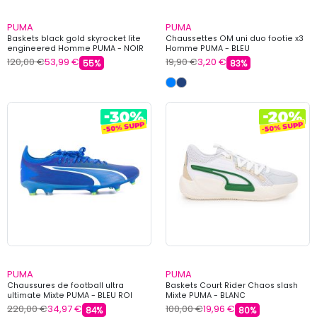
PUMA
PUMA
Baskets black gold skyrocket lite
Chaussettes OM uni duo footie x3
engineered Homme PUMA - NOIR
Homme PUMA - BLEU
120,00 €
53,99 €
19,90 €
3,20 €
55%
83%
PUMA
PUMA
Chaussures de football ultra
Baskets Court Rider Chaos slash
ultimate Mixte PUMA - BLEU ROI
Mixte PUMA - BLANC
220,00 €
34,97 €
100,00 €
19,96 €
84%
80%