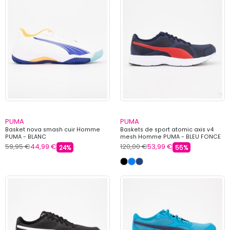
PUMA
PUMA
Basket nova smash cuir Homme
Baskets de sport atomic axis v4
PUMA - BLANC
mesh Homme PUMA - BLEU FONCE
59,95 €
44,99 €
120,00 €
53,99 €
24%
55%