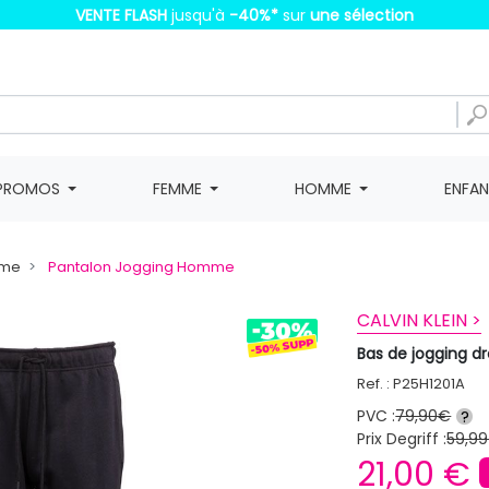
VENTE FLASH
jusqu'à
-40%
*
sur
une sélection
PROMOS
FEMME
HOMME
ENFA
mme
Pantalon Jogging Homme
CALVIN KLEIN >
Bas de jogging d
Ref. : P25H1201A
PVC :
79,90€
?
Prix Degriff :
59,99
21,00 €