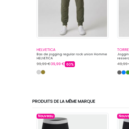
HELVETICA
TORRE
e carotte coton
Bas de jogging regular rock union Homme
Joggin
HELVETICA
resse
99,99 €
39,99 €
49,99
60%
PRODUITS DE LA MÊME MARQUE
Nouveau
Nouv