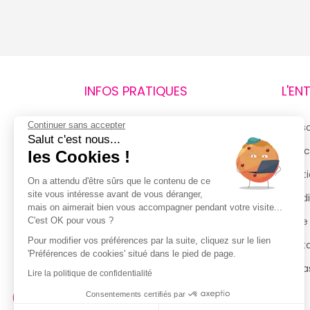
INFOS PRATIQUES
L'EN
Continuer sans accepter
Retours et remboursements
Qui 
Salut c'est nous...
Suivi de commande
Espac
les Cookies !
Livraisons
Menti
On a attendu d'être sûrs que le contenu de ce
site vous intéresse avant de vous déranger,
Guide des tailles
Condi
mais on aimerait bien vous accompagner pendant votre visite...
Politique de confidentialité
Notre
C'est OK pour vous ?
Pour modifier vos préférences par la suite, cliquez sur le lien
Conditions générales d’utilisation
Cont
'Préférences de cookies' situé dans le pied de page.
de la Carte de Fidélité
Magas
Lire la politique de confidentialité
Consentements certifiés par