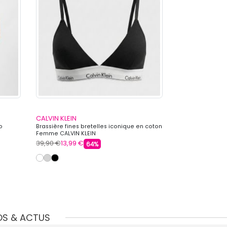
CALVIN KLEIN
CALVIN KLEIN
o
Brassière fines bretelles iconique en coton
Brassière bretel
Femme CALVIN KLEIN
coton Femme CAL
39,90 €
13,99 €
44,90 €
13,99 €
64%
OS & ACTUS