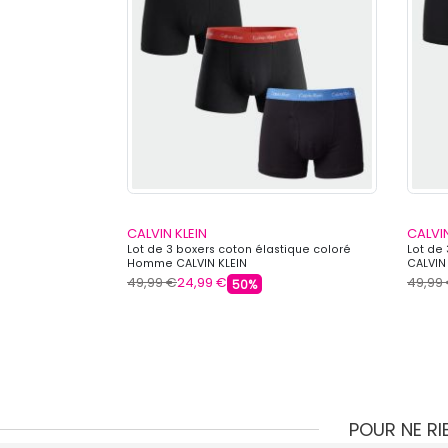
CALVIN KLEIN
CALVIN
es jean "This is
Lot de 3 boxers coton élastique coloré
Lot de
Homme CALVIN KLEIN
CALVIN
49,99 €
24,99 €
49,99
50%
POUR NE R