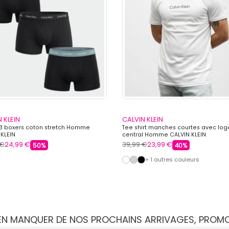
 KLEIN
CALVIN KLEIN
 3 boxers coton stretch Homme
Tee shirt manches courtes avec log
 KLEIN
central Homme CALVIN KLEIN
 €
24,99 €
39,99 €
23,99 €
50%
40%
+ 1 autres couleurs
IEN MANQUER DE NOS PROCHAINS ARRIVAGES, PROM