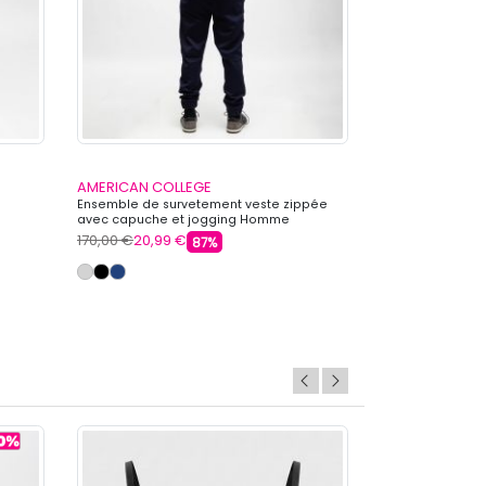
AMERICAN COLLEGE
LE COQ SPORTI
Ensemble de survetement veste zippée
Bas de jogging r
avec capuche et jogging Homme
Homme LE COQ 
AMERICAN COLLEGE
170,00 €
20,99 €
75,00 €
39,99 €
87%