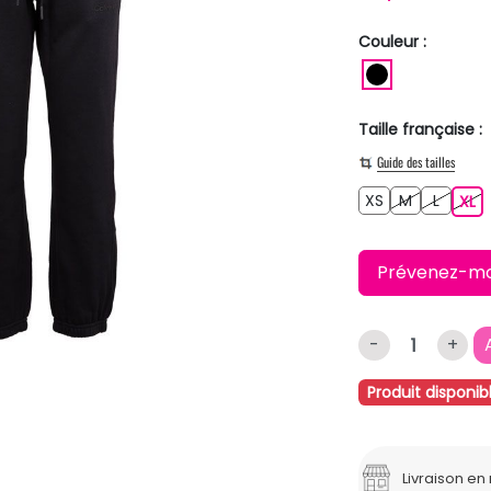
Couleur :
NOIR
Taille française :
Guide des tailles
XS
M
L
XS
M
L
X
XL
Prévenez-moi 
-
+
Produit disponib
Livraison e