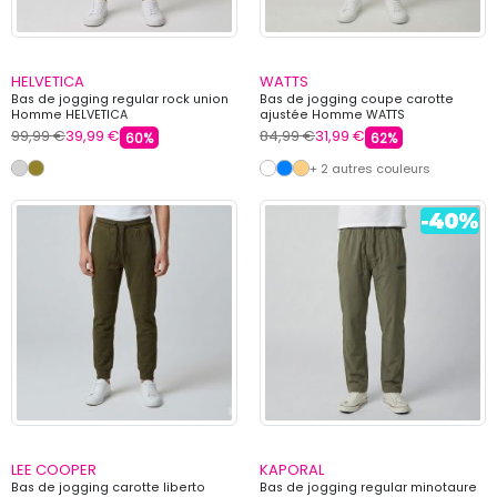
HELVETICA
WATTS
Bas de jogging regular rock union
Bas de jogging coupe carotte
Homme HELVETICA
ajustée Homme WATTS
99,99 €
39,99 €
84,99 €
31,99 €
60%
62%
+ 2 autres couleurs
LEE COOPER
KAPORAL
Bas de jogging carotte liberto
Bas de jogging regular minotaure