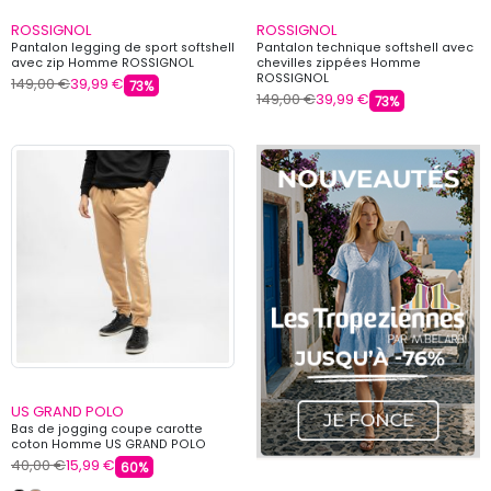
ROSSIGNOL
ROSSIGNOL
Pantalon legging de sport softshell
Pantalon technique softshell avec
avec zip Homme ROSSIGNOL
chevilles zippées Homme
ROSSIGNOL
149,00 €
39,99 €
73%
149,00 €
39,99 €
73%
US GRAND POLO
Bas de jogging coupe carotte
coton Homme US GRAND POLO
40,00 €
15,99 €
60%