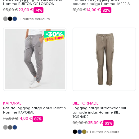
Homme BURTON OF LONDON
coutures beige Homme IMPERIAL
95,00 €
23,99 €
81,00 €
14,00 €
74%
82%
+ 1 autres couleurs
KAPORAL
BILL TORNADE
Bas de jogging cargo doux Leontin
Jogging cargo streetwear bill
Homme KAPORAL
tornade indus Homme BILL
TORNADE
115,00 €
14,00 €
87%
99,90 €
35,99 €
63%
+ 1 autres couleurs