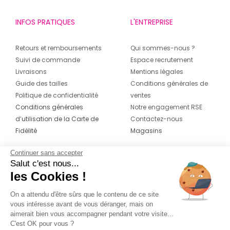
INFOS PRATIQUES
L'ENTREPRISE
Retours et remboursements
Qui sommes-nous ?
Suivi de commande
Espace recrutement
Livraisons
Mentions légales
Guide des tailles
Conditions générales de
Politique de confidentialité
ventes
Conditions générales
Notre engagement RSE
d’utilisation de la Carte de
Contactez-nous
Fidélité
Magasins
Continuer sans accepter
CONTACT
SUIVEZ-NOUS SUR LES
Salut c'est nous...
RÉSEAUX
les Cookies !
04 42 20 78 42
Du lundi au jeudi de 8h30 à 16h30 & le
On a attendu d'être sûrs que le contenu de ce site
vous intéresse avant de vous déranger, mais on
vendredi de 8h30 à 15h30
aimerait bien vous accompagner pendant votre visite...
C'est OK pour vous ?