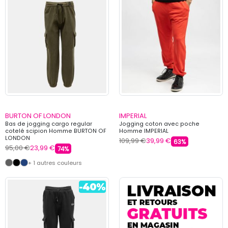
BURTON OF LONDON
IMPERIAL
Bas de jogging cargo regular
Jogging coton avec poche
cotelé scipion Homme BURTON OF
Homme IMPERIAL
LONDON
109,99 €
39,99 €
63%
95,00 €
23,99 €
74%
+ 1 autres couleurs