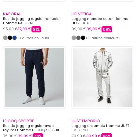
KAPORAL
HELVETICA
Bas de jogging regular romuald
Jogging monaco coton Homme
Homme KAPORAL
HELVETICA
95,00 €
17,99 €
99,00 €
39,99 €
81%
59%
+ 1 autres couleurs
+ 3 autres couleurs
LE COQ SPORTIF
JUST EMPORIO
Bas de jogging regular avec
Jogging ensemble Homme JUST
rayures Homme LE COQ SPORTIF
EMPORIO
75,00 €
39,99 €
79,99 €
39,99 €
46%
50%