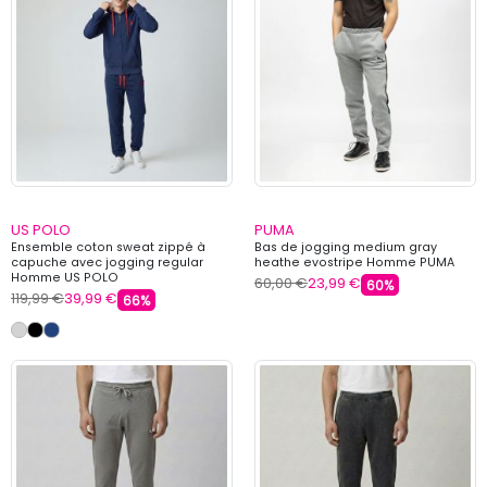
US POLO
PUMA
Ensemble coton sweat zippé à
Bas de jogging medium gray
capuche avec jogging regular
heathe evostripe Homme PUMA
Homme US POLO
60,00 €
23,99 €
60%
119,99 €
39,99 €
66%