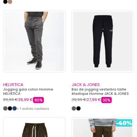
HELVETICA
JACK & JONES
Jogging gaia coton Homme
Bas de jogging vesterbro taille
HELVETICA
élastique Homme JACK & JONES
99,99 €
39,99 €
39,99 €
27,99 €
60%
30%
+ 1 autres couleurs