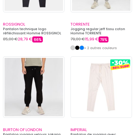
ROSSIGNOL
TORRENTE
Pantalon technique logo
Jogging regular jeff tissu coton
réfléchissant Homme ROSSIGNOL
Homme TORRENTE
85,00 €
28,79 €
79,00 €
15,99 €
66%
79%
+ 2 autres couleurs
BURTON OF LONDON
IMPERIAL
Pantalon jogging velours zakaria
Pantalon de jogging avec