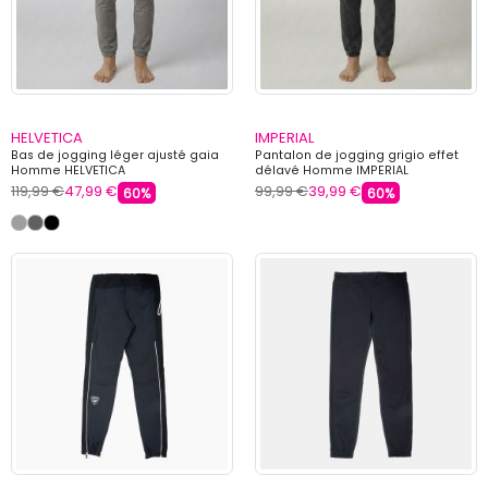
HELVETICA
IMPERIAL
Bas de jogging léger ajusté gaia
Pantalon de jogging grigio effet
Homme HELVETICA
délavé Homme IMPERIAL
119,99 €
47,99 €
99,99 €
39,99 €
60%
60%