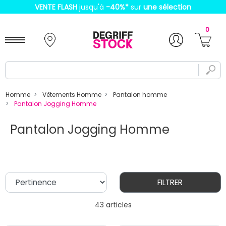
VENTE FLASH
jusqu'à
-40%
*
sur
une sélection
0
Homme
Vêtements Homme
Pantalon homme
Pantalon Jogging Homme
Pantalon Jogging Homme
FILTRER
43 articles