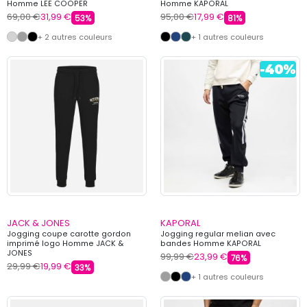
Homme LEE COOPER
Homme KAPORAL
69,00 €
31,99 €
95,00 €
17,99 €
53%
81%
+ 2 autres couleurs
+ 1 autres couleurs
JACK & JONES
KAPORAL
Jogging coupe carotte gordon
Jogging regular melian avec
imprimé logo Homme JACK &
bandes Homme KAPORAL
JONES
99,99 €
23,99 €
76%
29,99 €
19,99 €
33%
+ 1 autres couleurs